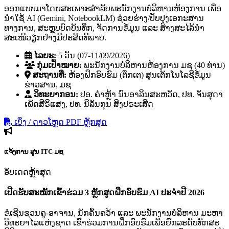
ອອກແບບມາໂດຍສະເພາະສຳລັບພະນັກງານບໍລິຫານຫ້ອງການ ເພື່ອ
ນຳໃຊ້ AI (Gemini, NotebookLM) ຊ່ວຍຮ່າງ/ປັບປຸງເອກະສານ
ທາງການ, ສະຫຼຸບບົດບັນທຶກ, ຈັດການຂໍ້ມູນ ແລະ ສ້າງສະໄລ້ນຳ
ສະເໜີວຽກຢ່າງມີປະສິດທິພາບ.
ໄລຍະ:
5 ວັນ (07-11/09/2026)
ກຸ່ມເປົ້າໝາຍ:
ພະນັກງານບໍລິຫານຫ້ອງການ ມຊ (40 ທ່ານ)
ສະຖານທີ່:
ຫ້ອງຝຶກອົບຮົມ (ຕຶກເຕ) ສູນເຕັກໂນໂລຊີຂໍ້ມູນ
ຂ່າວສານ, ມຊ
ວິທະຍາກອນ:
ປອ. ຄໍາຫຼ້າ ນົນອາລິນສະຫວັດ, ປທ. ຈັນສຸດາ
ເພັດສີຣິແສງ, ປທ. ນິລັນກຸນ ສິງປຣະເສີດ
ເບິ່ງ / ດາວໂຫຼດ PDF ຫຼັກສູດ
ແຈ້ງການ
ສູນ ITC ມຊ
ອັບເດດຫຼ້າສຸດ
ເປີດຮັບສະໝັກເຂົ້າຮ່ວມ 3 ຫຼັກສູດຝຶກອົບຮົມ AI ປະຈຳປີ 2026
ຂໍເຊີນຊວນຄູ-ອາຈານ, ນັກຄົ້ນຄວ້າ ແລະ ພະນັກງານບໍລິຫານ ມະຫາ
ວິທະຍາໄລແຫ່ງຊາດ ເຂົ້າຮ່ວມການຝຶກອົບຮົມເພື່ອຍົກລະດັບທັກສະ