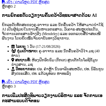
ເບິ່ງ / ດາວໂຫຼດ PDF ຫຼັກສູດ
ຫຼັກສູດ 2
ການຍົກລະດັບວຽກງານຄົ້ນຄວ້າວິທະຍາສາດດ້ວຍ AI
ຍົກລະດັບທັກສະຂອງຄູ-ອາຈານ ແລະ ນັກຄົ້ນຄວ້າ ໃຫ້ສາມາດນໍາໃຊ້
AI ເປັນຜູ້ຊ່ວຍໃນການຄົ້ນຫາເອກະສານ, ວິເຄາະ-ສະຫຼຸບປະເດັນ,
ຈັດການເອກະສານອ້າງອີງ (Mendeley) ແລະ ອອກແບບສື່ນໍາສະເໜີ
ຜົນງານ ໂດຍຢຶດໝັ້ນຈັນຍາບັນທາງວິຊາການ.
ໄລຍະ:
5 ວັນ (17-21/08/2026)
ກຸ່ມເປົ້າໝາຍ:
ຄູ-ອາຈານ ແລະ ນັກຄົ້ນຄວ້າວິໄຈ ມຊ (40
ທ່ານ)
ສະຖານທີ່:
ຫ້ອງຝຶກອົບຮົມ (ຕຶກເຕ) ສູນເຕັກໂນໂລຊີຂໍ້ມູນ
ຂ່າວສານ, ມຊ
ວິທະຍາກອນ:
ປອ. ຄໍາຫຼ້າ ນົນອາລິນສະຫວັດ, ປທ. ນິລັນກຸນ
ສິງປຣະເສີດ, ປທ. ແກ້ວພູທ່ອນ ຫາທະລົງ
ເບິ່ງ / ດາວໂຫຼດ PDF ຫຼັກສູດ
ຫຼັກສູດ 3
ການເພີ່ມປະສິດທິພາບວຽກງານບໍລິຫານ ແລະ ຈັດການເອ
ກະສານແບບດິຈິຕອນ