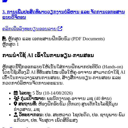
3. ການເພີ່ມປະສິດທິພາບວຽກງານບໍລິຫານ ແລະ ຈັດການເອກະສານ
ແບບດິຈິຕອນ
ຄລິກເພື່ອລົງທະບຽນອອນລາຍ
ຫຼັກສູດ ແລະ ເອກະສານຝຶກອົບຮົມ (PDF Documents)
ຫຼັກສູດ 1
ການນໍາໃຊ້ AI ເຂົ້າໃນການຮຽນ-ການສອນ
ຫຼັກສູດນີ້ຖືກອອກແບບໃຫ້ເນັ້ນໃສ່ການຝຶກພາກປະຕິບັດ (Hands-on)
ໂດຍໃຊ້ເຄື່ອງມື AI ທີ່ທັນສະໄໝ ເພື່ອໃຫ້ຄູ-ອາຈານ ສາມາດນໍາໃຊ້ AI
ເຂົ້າໃນການວາງແຜນການສອນ, ສ້າງສື່ການຮຽນ-ການສອນ ແລະ
ກວດກາບໍລິຫານຈັດການຄະແນນ.
ໄລຍະ:
5 ວັນ (10-14/08/2026)
ກຸ່ມເປົ້າໝາຍ:
ພະນັກງານຄູ-ອາຈານ ມຊ (40 ທ່ານ)
ສະຖານທີ່:
ຫ້ອງຝຶກອົບຮົມ (ຕຶກເຕ) ສູນເຕັກໂນໂລຊີຂໍ້ມູນ
ຂ່າວສານ, ມຊ
ວິທະຍາກອນ:
ປອ. ສະຫວາດ ໄຊປະດິດ, ປອ. ຊານຸພາບ ພົມ
ແກ້ວນາ, ປທ. ຈັນສຸດາ ເພັດສີຣິແສງ