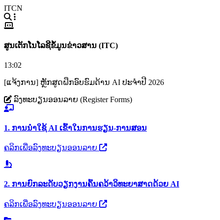
ITCN
ສູນເຕັກໂນໂລຊີຂໍ້ມູນຂ່າວສານ (ITC)
13:02
[ແຈ້ງການ] ຫຼັກສູດຝຶກອົບຮົມດ້ານ AI ປະຈຳປີ 2026
ລົງທະບຽນອອນລາຍ (Register Forms)
1. ການນຳໃຊ້ AI ເຂົ້າໃນການຮຽນ-ການສອນ
ຄລິກເພື່ອລົງທະບຽນອອນລາຍ
2. ການຍົກລະດັບວຽກງານຄົ້ນຄວ້າວິທະຍາສາດດ້ວຍ AI
ຄລິກເພື່ອລົງທະບຽນອອນລາຍ