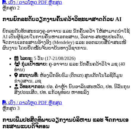
ເບິ່ງ / ດາວໂຫຼດ PDF ຫຼັກສູດ
ຫຼັກສູດ 2
ການຍົກລະດັບວຽກງານຄົ້ນຄວ້າວິທະຍາສາດດ້ວຍ AI
ຍົກລະດັບທັກສະຂອງຄູ-ອາຈານ ແລະ ນັກຄົ້ນຄວ້າ ໃຫ້ສາມາດນໍາໃຊ້
AI ເປັນຜູ້ຊ່ວຍໃນການຄົ້ນຫາເອກະສານ, ວິເຄາະ-ສະຫຼຸບປະເດັນ,
ຈັດການເອກະສານອ້າງອີງ (Mendeley) ແລະ ອອກແບບສື່ນໍາສະເໜີ
ຜົນງານ ໂດຍຢຶດໝັ້ນຈັນຍາບັນທາງວິຊາການ.
ໄລຍະ:
5 ວັນ (17-21/08/2026)
ກຸ່ມເປົ້າໝາຍ:
ຄູ-ອາຈານ ແລະ ນັກຄົ້ນຄວ້າວິໄຈ ມຊ (40
ທ່ານ)
ສະຖານທີ່:
ຫ້ອງຝຶກອົບຮົມ (ຕຶກເຕ) ສູນເຕັກໂນໂລຊີຂໍ້ມູນ
ຂ່າວສານ, ມຊ
ວິທະຍາກອນ:
ປອ. ຄໍາຫຼ້າ ນົນອາລິນສະຫວັດ, ປທ. ນິລັນກຸນ
ສິງປຣະເສີດ, ປທ. ແກ້ວພູທ່ອນ ຫາທະລົງ
ເບິ່ງ / ດາວໂຫຼດ PDF ຫຼັກສູດ
ຫຼັກສູດ 3
ການເພີ່ມປະສິດທິພາບວຽກງານບໍລິຫານ ແລະ ຈັດການເອ
ກະສານແບບດິຈິຕອນ