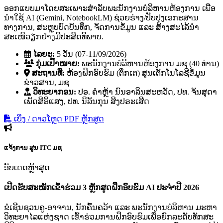
ອອກແບບມາໂດຍສະເພາະສຳລັບພະນັກງານບໍລິຫານຫ້ອງການ ເພື່ອ
ນຳໃຊ້ AI (Gemini, NotebookLM) ຊ່ວຍຮ່າງ/ປັບປຸງເອກະສານ
ທາງການ, ສະຫຼຸບບົດບັນທຶກ, ຈັດການຂໍ້ມູນ ແລະ ສ້າງສະໄລ້ນຳ
ສະເໜີວຽກຢ່າງມີປະສິດທິພາບ.
ໄລຍະ:
5 ວັນ (07-11/09/2026)
ກຸ່ມເປົ້າໝາຍ:
ພະນັກງານບໍລິຫານຫ້ອງການ ມຊ (40 ທ່ານ)
ສະຖານທີ່:
ຫ້ອງຝຶກອົບຮົມ (ຕຶກເຕ) ສູນເຕັກໂນໂລຊີຂໍ້ມູນ
ຂ່າວສານ, ມຊ
ວິທະຍາກອນ:
ປອ. ຄໍາຫຼ້າ ນົນອາລິນສະຫວັດ, ປທ. ຈັນສຸດາ
ເພັດສີຣິແສງ, ປທ. ນິລັນກຸນ ສິງປຣະເສີດ
ເບິ່ງ / ດາວໂຫຼດ PDF ຫຼັກສູດ
ແຈ້ງການ
ສູນ ITC ມຊ
ອັບເດດຫຼ້າສຸດ
ເປີດຮັບສະໝັກເຂົ້າຮ່ວມ 3 ຫຼັກສູດຝຶກອົບຮົມ AI ປະຈຳປີ 2026
ຂໍເຊີນຊວນຄູ-ອາຈານ, ນັກຄົ້ນຄວ້າ ແລະ ພະນັກງານບໍລິຫານ ມະຫາ
ວິທະຍາໄລແຫ່ງຊາດ ເຂົ້າຮ່ວມການຝຶກອົບຮົມເພື່ອຍົກລະດັບທັກສະ