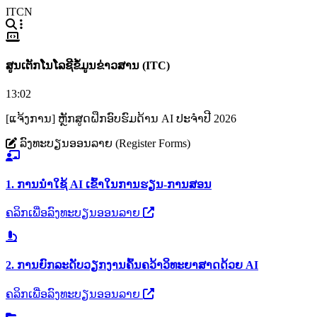
ITCN
ສູນເຕັກໂນໂລຊີຂໍ້ມູນຂ່າວສານ (ITC)
13:02
[ແຈ້ງການ] ຫຼັກສູດຝຶກອົບຮົມດ້ານ AI ປະຈຳປີ 2026
ລົງທະບຽນອອນລາຍ (Register Forms)
1. ການນຳໃຊ້ AI ເຂົ້າໃນການຮຽນ-ການສອນ
ຄລິກເພື່ອລົງທະບຽນອອນລາຍ
2. ການຍົກລະດັບວຽກງານຄົ້ນຄວ້າວິທະຍາສາດດ້ວຍ AI
ຄລິກເພື່ອລົງທະບຽນອອນລາຍ