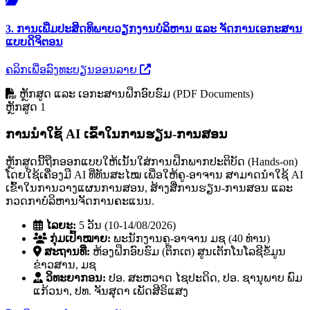
3. ການເພີ່ມປະສິດທິພາບວຽກງານບໍລິຫານ ແລະ ຈັດການເອກະສານ
ແບບດິຈິຕອນ
ຄລິກເພື່ອລົງທະບຽນອອນລາຍ
ຫຼັກສູດ ແລະ ເອກະສານຝຶກອົບຮົມ (PDF Documents)
ຫຼັກສູດ 1
ການນໍາໃຊ້ AI ເຂົ້າໃນການຮຽນ-ການສອນ
ຫຼັກສູດນີ້ຖືກອອກແບບໃຫ້ເນັ້ນໃສ່ການຝຶກພາກປະຕິບັດ (Hands-on)
ໂດຍໃຊ້ເຄື່ອງມື AI ທີ່ທັນສະໄໝ ເພື່ອໃຫ້ຄູ-ອາຈານ ສາມາດນໍາໃຊ້ AI
ເຂົ້າໃນການວາງແຜນການສອນ, ສ້າງສື່ການຮຽນ-ການສອນ ແລະ
ກວດກາບໍລິຫານຈັດການຄະແນນ.
ໄລຍະ:
5 ວັນ (10-14/08/2026)
ກຸ່ມເປົ້າໝາຍ:
ພະນັກງານຄູ-ອາຈານ ມຊ (40 ທ່ານ)
ສະຖານທີ່:
ຫ້ອງຝຶກອົບຮົມ (ຕຶກເຕ) ສູນເຕັກໂນໂລຊີຂໍ້ມູນ
ຂ່າວສານ, ມຊ
ວິທະຍາກອນ:
ປອ. ສະຫວາດ ໄຊປະດິດ, ປອ. ຊານຸພາບ ພົມ
ແກ້ວນາ, ປທ. ຈັນສຸດາ ເພັດສີຣິແສງ