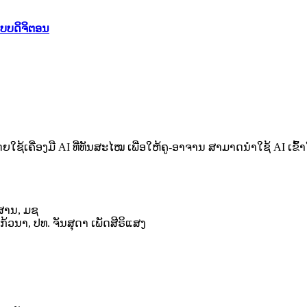
ບບດິຈິຕອນ
 ໂດຍໃຊ້ເຄື່ອງມື AI ທີ່ທັນສະໄໝ ເພື່ອໃຫ້ຄູ-ອາຈານ ສາມາດນໍາໃຊ້
ວສານ, ມຊ
ວນາ, ປທ. ຈັນສຸດາ ເພັດສີຣິແສງ