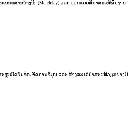
ການເອກະສານອ້າງອີງ (Mendeley) ແລະ ອອກແບບສື່ນໍາສະເໜີຜົນງານ
ຼຸບບົດບັນທຶກ, ຈັດການຂໍ້ມູນ ແລະ ສ້າງສະໄລ້ນຳສະເໜີວຽກຢ່າງມີ