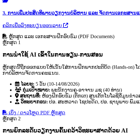
3. ການເພີ່ມປະສິດທິພາບວຽກງານບໍລິຫານ ແລະ ຈັດການເອກະສານແ
ຄລິກເພື່ອລົງທະບຽນອອນລາຍ
ຫຼັກສູດ ແລະ ເອກະສານຝຶກອົບຮົມ (PDF Documents)
ຫຼັກສູດ 1
ການນໍາໃຊ້ AI ເຂົ້າໃນການຮຽນ-ການສອນ
ຫຼັກສູດນີ້ຖືກອອກແບບໃຫ້ເນັ້ນໃສ່ການຝຶກພາກປະຕິບັດ (Hands-on)
ກາບໍລິຫານຈັດການຄະແນນ.
ໄລຍະ:
5 ວັນ (10-14/08/2026)
ກຸ່ມເປົ້າໝາຍ:
ພະນັກງານຄູ-ອາຈານ ມຊ (40 ທ່ານ)
ສະຖານທີ່:
ຫ້ອງຝຶກອົບຮົມ (ຕຶກເຕ) ສູນເຕັກໂນໂລຊີຂໍ້ມູນຂ່າ
ວິທະຍາກອນ:
ປອ. ສະຫວາດ ໄຊປະດິດ, ປອ. ຊານຸພາບ ພົມແກ້
ເບິ່ງ / ດາວໂຫຼດ PDF ຫຼັກສູດ
ຫຼັກສູດ 2
ການຍົກລະດັບວຽກງານຄົ້ນຄວ້າວິທະຍາສາດດ້ວຍ AI