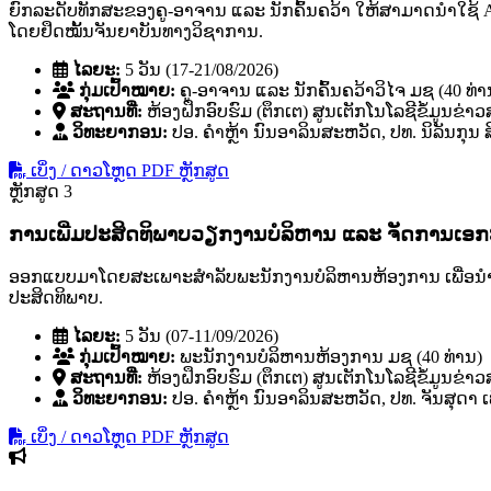
ຍົກລະດັບທັກສະຂອງຄູ-ອາຈານ ແລະ ນັກຄົ້ນຄວ້າ ໃຫ້ສາມາດນໍາໃຊ້ 
ໂດຍຢຶດໝັ້ນຈັນຍາບັນທາງວິຊາການ.
ໄລຍະ:
5 ວັນ (17-21/08/2026)
ກຸ່ມເປົ້າໝາຍ:
ຄູ-ອາຈານ ແລະ ນັກຄົ້ນຄວ້າວິໄຈ ມຊ (40 ທ່າ
ສະຖານທີ່:
ຫ້ອງຝຶກອົບຮົມ (ຕຶກເຕ) ສູນເຕັກໂນໂລຊີຂໍ້ມູນຂ່າ
ວິທະຍາກອນ:
ປອ. ຄໍາຫຼ້າ ນົນອາລິນສະຫວັດ, ປທ. ນິລັນກຸນ
ເບິ່ງ / ດາວໂຫຼດ PDF ຫຼັກສູດ
ຫຼັກສູດ 3
ການເພີ່ມປະສິດທິພາບວຽກງານບໍລິຫານ ແລະ ຈັດການເອ
ອອກແບບມາໂດຍສະເພາະສຳລັບພະນັກງານບໍລິຫານຫ້ອງການ ເພື່ອນຳໃຊ້ 
ປະສິດທິພາບ.
ໄລຍະ:
5 ວັນ (07-11/09/2026)
ກຸ່ມເປົ້າໝາຍ:
ພະນັກງານບໍລິຫານຫ້ອງການ ມຊ (40 ທ່ານ)
ສະຖານທີ່:
ຫ້ອງຝຶກອົບຮົມ (ຕຶກເຕ) ສູນເຕັກໂນໂລຊີຂໍ້ມູນຂ່າ
ວິທະຍາກອນ:
ປອ. ຄໍາຫຼ້າ ນົນອາລິນສະຫວັດ, ປທ. ຈັນສຸດາ ເ
ເບິ່ງ / ດາວໂຫຼດ PDF ຫຼັກສູດ