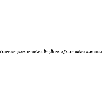
 AI ເຂົ້າໃນການວາງແຜນການສອນ, ສ້າງສື່ການຮຽນ-ການສອນ ແລະ ກວດ