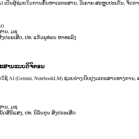
AI ເປັນຜູ້ຊ່ວຍໃນການຄົ້ນຫາເອກະສານ, ວິເຄາະ-ສະຫຼຸບປະເດັນ, ຈັດ
ນ)
ວສານ, ມຊ
 ສິງປຣະເສີດ, ປທ. ແກ້ວພູທ່ອນ ຫາທະລົງ
ກະສານແບບດິຈິຕອນ
AI (Gemini, NotebookLM) ຊ່ວຍຮ່າງ/ປັບປຸງເອກະສານທາງການ, ສະຫ
ວສານ, ມຊ
ພັດສີຣິແສງ, ປທ. ນິລັນກຸນ ສິງປຣະເສີດ