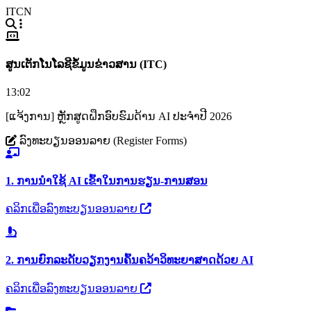
ITCN
ສູນເຕັກໂນໂລຊີຂໍ້ມູນຂ່າວສານ (ITC)
13:02
[ແຈ້ງການ] ຫຼັກສູດຝຶກອົບຮົມດ້ານ AI ປະຈຳປີ 2026
ລົງທະບຽນອອນລາຍ (Register Forms)
1. ການນຳໃຊ້ AI ເຂົ້າໃນການຮຽນ-ການສອນ
ຄລິກເພື່ອລົງທະບຽນອອນລາຍ
2. ການຍົກລະດັບວຽກງານຄົ້ນຄວ້າວິທະຍາສາດດ້ວຍ AI
ຄລິກເພື່ອລົງທະບຽນອອນລາຍ