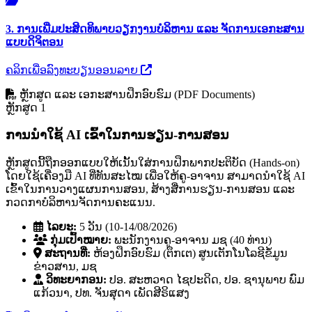
3. ການເພີ່ມປະສິດທິພາບວຽກງານບໍລິຫານ ແລະ ຈັດການເອກະສານ
ແບບດິຈິຕອນ
ຄລິກເພື່ອລົງທະບຽນອອນລາຍ
ຫຼັກສູດ ແລະ ເອກະສານຝຶກອົບຮົມ (PDF Documents)
ຫຼັກສູດ 1
ການນໍາໃຊ້ AI ເຂົ້າໃນການຮຽນ-ການສອນ
ຫຼັກສູດນີ້ຖືກອອກແບບໃຫ້ເນັ້ນໃສ່ການຝຶກພາກປະຕິບັດ (Hands-on)
ໂດຍໃຊ້ເຄື່ອງມື AI ທີ່ທັນສະໄໝ ເພື່ອໃຫ້ຄູ-ອາຈານ ສາມາດນໍາໃຊ້ AI
ເຂົ້າໃນການວາງແຜນການສອນ, ສ້າງສື່ການຮຽນ-ການສອນ ແລະ
ກວດກາບໍລິຫານຈັດການຄະແນນ.
ໄລຍະ:
5 ວັນ (10-14/08/2026)
ກຸ່ມເປົ້າໝາຍ:
ພະນັກງານຄູ-ອາຈານ ມຊ (40 ທ່ານ)
ສະຖານທີ່:
ຫ້ອງຝຶກອົບຮົມ (ຕຶກເຕ) ສູນເຕັກໂນໂລຊີຂໍ້ມູນ
ຂ່າວສານ, ມຊ
ວິທະຍາກອນ:
ປອ. ສະຫວາດ ໄຊປະດິດ, ປອ. ຊານຸພາບ ພົມ
ແກ້ວນາ, ປທ. ຈັນສຸດາ ເພັດສີຣິແສງ