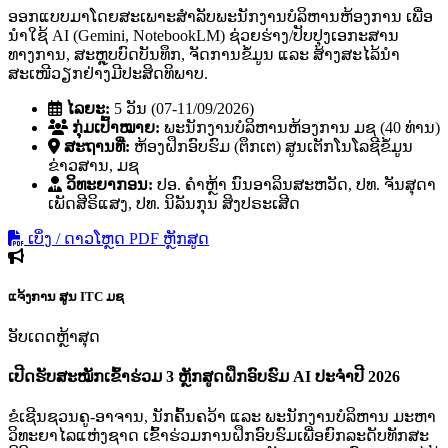
ອອກແບບມາໂດຍສະເພາະສຳລັບພະນັກງານບໍລິຫານຫ້ອງການ ເພື່ອ
ນຳໃຊ້ AI (Gemini, NotebookLM) ຊ່ວຍຮ່າງ/ປັບປຸງເອກະສານ
ທາງການ, ສະຫຼຸບບົດບັນທຶກ, ຈັດການຂໍ້ມູນ ແລະ ສ້າງສະໄລ້ນຳ
ສະເໜີວຽກຢ່າງມີປະສິດທິພາບ.
ໄລຍະ:
5 ວັນ (07-11/09/2026)
ກຸ່ມເປົ້າໝາຍ:
ພະນັກງານບໍລິຫານຫ້ອງການ ມຊ (40 ທ່ານ)
ສະຖານທີ່:
ຫ້ອງຝຶກອົບຮົມ (ຕຶກເຕ) ສູນເຕັກໂນໂລຊີຂໍ້ມູນ
ຂ່າວສານ, ມຊ
ວິທະຍາກອນ:
ປອ. ຄໍາຫຼ້າ ນົນອາລິນສະຫວັດ, ປທ. ຈັນສຸດາ
ເພັດສີຣິແສງ, ປທ. ນິລັນກຸນ ສິງປຣະເສີດ
ເບິ່ງ / ດາວໂຫຼດ PDF ຫຼັກສູດ
ແຈ້ງການ
ສູນ ITC ມຊ
ອັບເດດຫຼ້າສຸດ
ເປີດຮັບສະໝັກເຂົ້າຮ່ວມ 3 ຫຼັກສູດຝຶກອົບຮົມ AI ປະຈຳປີ 2026
ຂໍເຊີນຊວນຄູ-ອາຈານ, ນັກຄົ້ນຄວ້າ ແລະ ພະນັກງານບໍລິຫານ ມະຫາ
ວິທະຍາໄລແຫ່ງຊາດ ເຂົ້າຮ່ວມການຝຶກອົບຮົມເພື່ອຍົກລະດັບທັກສະ