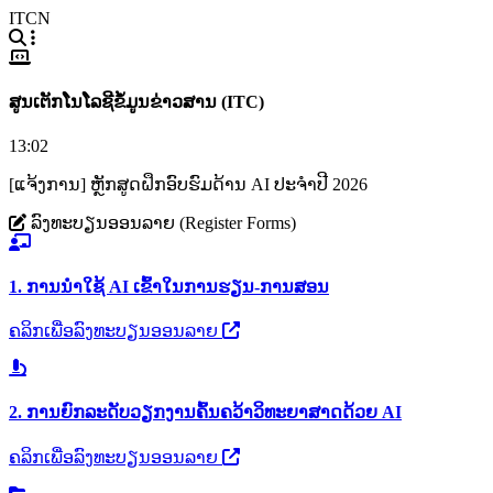
ITCN
ສູນເຕັກໂນໂລຊີຂໍ້ມູນຂ່າວສານ (ITC)
13:02
[ແຈ້ງການ] ຫຼັກສູດຝຶກອົບຮົມດ້ານ AI ປະຈຳປີ 2026
ລົງທະບຽນອອນລາຍ (Register Forms)
1. ການນຳໃຊ້ AI ເຂົ້າໃນການຮຽນ-ການສອນ
ຄລິກເພື່ອລົງທະບຽນອອນລາຍ
2. ການຍົກລະດັບວຽກງານຄົ້ນຄວ້າວິທະຍາສາດດ້ວຍ AI
ຄລິກເພື່ອລົງທະບຽນອອນລາຍ