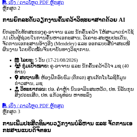
ເບິ່ງ / ດາວໂຫຼດ PDF ຫຼັກສູດ
ຫຼັກສູດ 2
ການຍົກລະດັບວຽກງານຄົ້ນຄວ້າວິທະຍາສາດດ້ວຍ AI
ຍົກລະດັບທັກສະຂອງຄູ-ອາຈານ ແລະ ນັກຄົ້ນຄວ້າ ໃຫ້ສາມາດນໍາໃຊ້
AI ເປັນຜູ້ຊ່ວຍໃນການຄົ້ນຫາເອກະສານ, ວິເຄາະ-ສະຫຼຸບປະເດັນ,
ຈັດການເອກະສານອ້າງອີງ (Mendeley) ແລະ ອອກແບບສື່ນໍາສະເໜີ
ຜົນງານ ໂດຍຢຶດໝັ້ນຈັນຍາບັນທາງວິຊາການ.
ໄລຍະ:
5 ວັນ (17-21/08/2026)
ກຸ່ມເປົ້າໝາຍ:
ຄູ-ອາຈານ ແລະ ນັກຄົ້ນຄວ້າວິໄຈ ມຊ (40
ທ່ານ)
ສະຖານທີ່:
ຫ້ອງຝຶກອົບຮົມ (ຕຶກເຕ) ສູນເຕັກໂນໂລຊີຂໍ້ມູນ
ຂ່າວສານ, ມຊ
ວິທະຍາກອນ:
ປອ. ຄໍາຫຼ້າ ນົນອາລິນສະຫວັດ, ປທ. ນິລັນກຸນ
ສິງປຣະເສີດ, ປທ. ແກ້ວພູທ່ອນ ຫາທະລົງ
ເບິ່ງ / ດາວໂຫຼດ PDF ຫຼັກສູດ
ຫຼັກສູດ 3
ການເພີ່ມປະສິດທິພາບວຽກງານບໍລິຫານ ແລະ ຈັດການເອ
ກະສານແບບດິຈິຕອນ