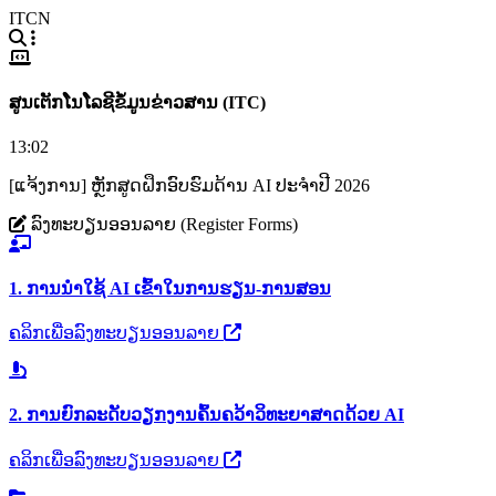
ITCN
ສູນເຕັກໂນໂລຊີຂໍ້ມູນຂ່າວສານ (ITC)
13:02
[ແຈ້ງການ] ຫຼັກສູດຝຶກອົບຮົມດ້ານ AI ປະຈຳປີ 2026
ລົງທະບຽນອອນລາຍ (Register Forms)
1. ການນຳໃຊ້ AI ເຂົ້າໃນການຮຽນ-ການສອນ
ຄລິກເພື່ອລົງທະບຽນອອນລາຍ
2. ການຍົກລະດັບວຽກງານຄົ້ນຄວ້າວິທະຍາສາດດ້ວຍ AI
ຄລິກເພື່ອລົງທະບຽນອອນລາຍ