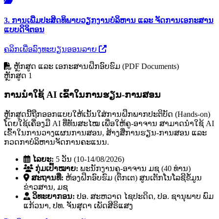
3. ການເພີ່ມປະສິດທິພາບວຽກງານບໍລິຫານ ແລະ ຈັດການເອກະສານ
ແບບດິຈິຕອນ
ຄລິກເພື່ອລົງທະບຽນອອນລາຍ
ຫຼັກສູດ ແລະ ເອກະສານຝຶກອົບຮົມ (PDF Documents)
ຫຼັກສູດ 1
ການນໍາໃຊ້ AI ເຂົ້າໃນການຮຽນ-ການສອນ
ຫຼັກສູດນີ້ຖືກອອກແບບໃຫ້ເນັ້ນໃສ່ການຝຶກພາກປະຕິບັດ (Hands-on)
ໂດຍໃຊ້ເຄື່ອງມື AI ທີ່ທັນສະໄໝ ເພື່ອໃຫ້ຄູ-ອາຈານ ສາມາດນໍາໃຊ້ AI
ເຂົ້າໃນການວາງແຜນການສອນ, ສ້າງສື່ການຮຽນ-ການສອນ ແລະ
ກວດກາບໍລິຫານຈັດການຄະແນນ.
ໄລຍະ:
5 ວັນ (10-14/08/2026)
ກຸ່ມເປົ້າໝາຍ:
ພະນັກງານຄູ-ອາຈານ ມຊ (40 ທ່ານ)
ສະຖານທີ່:
ຫ້ອງຝຶກອົບຮົມ (ຕຶກເຕ) ສູນເຕັກໂນໂລຊີຂໍ້ມູນ
ຂ່າວສານ, ມຊ
ວິທະຍາກອນ:
ປອ. ສະຫວາດ ໄຊປະດິດ, ປອ. ຊານຸພາບ ພົມ
ແກ້ວນາ, ປທ. ຈັນສຸດາ ເພັດສີຣິແສງ