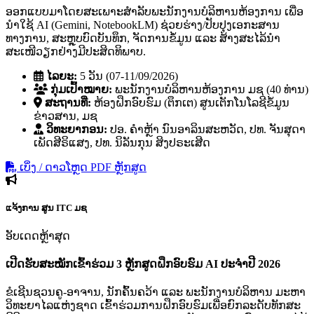
ອອກແບບມາໂດຍສະເພາະສຳລັບພະນັກງານບໍລິຫານຫ້ອງການ ເພື່ອ
ນຳໃຊ້ AI (Gemini, NotebookLM) ຊ່ວຍຮ່າງ/ປັບປຸງເອກະສານ
ທາງການ, ສະຫຼຸບບົດບັນທຶກ, ຈັດການຂໍ້ມູນ ແລະ ສ້າງສະໄລ້ນຳ
ສະເໜີວຽກຢ່າງມີປະສິດທິພາບ.
ໄລຍະ:
5 ວັນ (07-11/09/2026)
ກຸ່ມເປົ້າໝາຍ:
ພະນັກງານບໍລິຫານຫ້ອງການ ມຊ (40 ທ່ານ)
ສະຖານທີ່:
ຫ້ອງຝຶກອົບຮົມ (ຕຶກເຕ) ສູນເຕັກໂນໂລຊີຂໍ້ມູນ
ຂ່າວສານ, ມຊ
ວິທະຍາກອນ:
ປອ. ຄໍາຫຼ້າ ນົນອາລິນສະຫວັດ, ປທ. ຈັນສຸດາ
ເພັດສີຣິແສງ, ປທ. ນິລັນກຸນ ສິງປຣະເສີດ
ເບິ່ງ / ດາວໂຫຼດ PDF ຫຼັກສູດ
ແຈ້ງການ
ສູນ ITC ມຊ
ອັບເດດຫຼ້າສຸດ
ເປີດຮັບສະໝັກເຂົ້າຮ່ວມ 3 ຫຼັກສູດຝຶກອົບຮົມ AI ປະຈຳປີ 2026
ຂໍເຊີນຊວນຄູ-ອາຈານ, ນັກຄົ້ນຄວ້າ ແລະ ພະນັກງານບໍລິຫານ ມະຫາ
ວິທະຍາໄລແຫ່ງຊາດ ເຂົ້າຮ່ວມການຝຶກອົບຮົມເພື່ອຍົກລະດັບທັກສະ