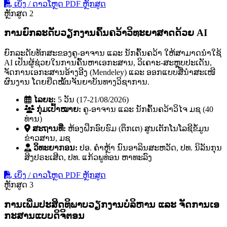
ເບິ່ງ / ດາວໂຫຼດ PDF ຫຼັກສູດ
ຫຼັກສູດ 2
ການຍົກລະດັບວຽກງານຄົ້ນຄວ້າວິທະຍາສາດດ້ວຍ AI
ຍົກລະດັບທັກສະຂອງຄູ-ອາຈານ ແລະ ນັກຄົ້ນຄວ້າ ໃຫ້ສາມາດນໍາໃຊ້
AI ເປັນຜູ້ຊ່ວຍໃນການຄົ້ນຫາເອກະສານ, ວິເຄາະ-ສະຫຼຸບປະເດັນ,
ຈັດການເອກະສານອ້າງອີງ (Mendeley) ແລະ ອອກແບບສື່ນໍາສະເໜີ
ຜົນງານ ໂດຍຢຶດໝັ້ນຈັນຍາບັນທາງວິຊາການ.
ໄລຍະ:
5 ວັນ (17-21/08/2026)
ກຸ່ມເປົ້າໝາຍ:
ຄູ-ອາຈານ ແລະ ນັກຄົ້ນຄວ້າວິໄຈ ມຊ (40
ທ່ານ)
ສະຖານທີ່:
ຫ້ອງຝຶກອົບຮົມ (ຕຶກເຕ) ສູນເຕັກໂນໂລຊີຂໍ້ມູນ
ຂ່າວສານ, ມຊ
ວິທະຍາກອນ:
ປອ. ຄໍາຫຼ້າ ນົນອາລິນສະຫວັດ, ປທ. ນິລັນກຸນ
ສິງປຣະເສີດ, ປທ. ແກ້ວພູທ່ອນ ຫາທະລົງ
ເບິ່ງ / ດາວໂຫຼດ PDF ຫຼັກສູດ
ຫຼັກສູດ 3
ການເພີ່ມປະສິດທິພາບວຽກງານບໍລິຫານ ແລະ ຈັດການເອ
ກະສານແບບດິຈິຕອນ