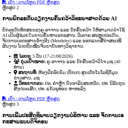
ເບິ່ງ / ດາວໂຫຼດ PDF ຫຼັກສູດ
ຫຼັກສູດ 2
ການຍົກລະດັບວຽກງານຄົ້ນຄວ້າວິທະຍາສາດດ້ວຍ AI
ຍົກລະດັບທັກສະຂອງຄູ-ອາຈານ ແລະ ນັກຄົ້ນຄວ້າ ໃຫ້ສາມາດນໍາໃຊ້
AI ເປັນຜູ້ຊ່ວຍໃນການຄົ້ນຫາເອກະສານ, ວິເຄາະ-ສະຫຼຸບປະເດັນ,
ຈັດການເອກະສານອ້າງອີງ (Mendeley) ແລະ ອອກແບບສື່ນໍາສະເໜີ
ຜົນງານ ໂດຍຢຶດໝັ້ນຈັນຍາບັນທາງວິຊາການ.
ໄລຍະ:
5 ວັນ (17-21/08/2026)
ກຸ່ມເປົ້າໝາຍ:
ຄູ-ອາຈານ ແລະ ນັກຄົ້ນຄວ້າວິໄຈ ມຊ (40
ທ່ານ)
ສະຖານທີ່:
ຫ້ອງຝຶກອົບຮົມ (ຕຶກເຕ) ສູນເຕັກໂນໂລຊີຂໍ້ມູນ
ຂ່າວສານ, ມຊ
ວິທະຍາກອນ:
ປອ. ຄໍາຫຼ້າ ນົນອາລິນສະຫວັດ, ປທ. ນິລັນກຸນ
ສິງປຣະເສີດ, ປທ. ແກ້ວພູທ່ອນ ຫາທະລົງ
ເບິ່ງ / ດາວໂຫຼດ PDF ຫຼັກສູດ
ຫຼັກສູດ 3
ການເພີ່ມປະສິດທິພາບວຽກງານບໍລິຫານ ແລະ ຈັດການເອ
ກະສານແບບດິຈິຕອນ