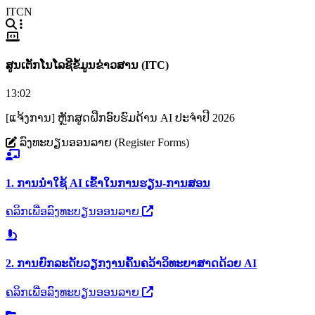
ITCN
ສູນເຕັກໂນໂລຊີຂໍ້ມູນຂ່າວສານ (ITC)
13:02
[ແຈ້ງການ] ຫຼັກສູດຝຶກອົບຮົມດ້ານ AI ປະຈຳປີ 2026
ລົງທະບຽນອອນລາຍ (Register Forms)
1. ການນຳໃຊ້ AI ເຂົ້າໃນການຮຽນ-ການສອນ
ຄລິກເພື່ອລົງທະບຽນອອນລາຍ
2. ການຍົກລະດັບວຽກງານຄົ້ນຄວ້າວິທະຍາສາດດ້ວຍ AI
ຄລິກເພື່ອລົງທະບຽນອອນລາຍ