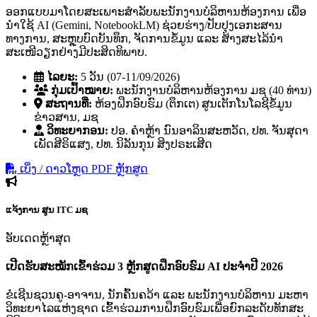
ອອກແບບມາໂດຍສະເພາະສຳລັບພະນັກງານບໍລິຫານຫ້ອງການ ເພື່ອ
ນຳໃຊ້ AI (Gemini, NotebookLM) ຊ່ວຍຮ່າງ/ປັບປຸງເອກະສານ
ທາງການ, ສະຫຼຸບບົດບັນທຶກ, ຈັດການຂໍ້ມູນ ແລະ ສ້າງສະໄລ້ນຳ
ສະເໜີວຽກຢ່າງມີປະສິດທິພາບ.
ໄລຍະ:
5 ວັນ (07-11/09/2026)
ກຸ່ມເປົ້າໝາຍ:
ພະນັກງານບໍລິຫານຫ້ອງການ ມຊ (40 ທ່ານ)
ສະຖານທີ່:
ຫ້ອງຝຶກອົບຮົມ (ຕຶກເຕ) ສູນເຕັກໂນໂລຊີຂໍ້ມູນ
ຂ່າວສານ, ມຊ
ວິທະຍາກອນ:
ປອ. ຄໍາຫຼ້າ ນົນອາລິນສະຫວັດ, ປທ. ຈັນສຸດາ
ເພັດສີຣິແສງ, ປທ. ນິລັນກຸນ ສິງປຣະເສີດ
ເບິ່ງ / ດາວໂຫຼດ PDF ຫຼັກສູດ
ແຈ້ງການ
ສູນ ITC ມຊ
ອັບເດດຫຼ້າສຸດ
ເປີດຮັບສະໝັກເຂົ້າຮ່ວມ 3 ຫຼັກສູດຝຶກອົບຮົມ AI ປະຈຳປີ 2026
ຂໍເຊີນຊວນຄູ-ອາຈານ, ນັກຄົ້ນຄວ້າ ແລະ ພະນັກງານບໍລິຫານ ມະຫາ
ວິທະຍາໄລແຫ່ງຊາດ ເຂົ້າຮ່ວມການຝຶກອົບຮົມເພື່ອຍົກລະດັບທັກສະ