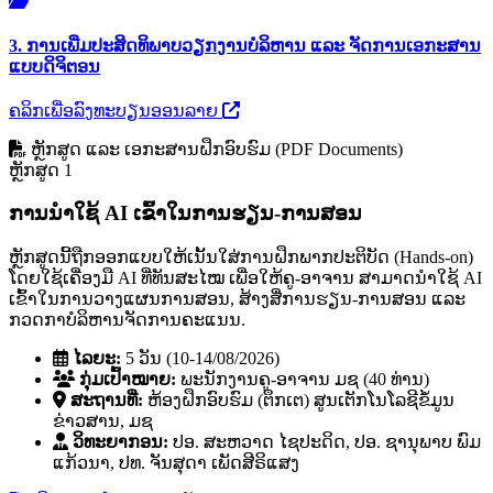
3. ການເພີ່ມປະສິດທິພາບວຽກງານບໍລິຫານ ແລະ ຈັດການເອກະສານ
ແບບດິຈິຕອນ
ຄລິກເພື່ອລົງທະບຽນອອນລາຍ
ຫຼັກສູດ ແລະ ເອກະສານຝຶກອົບຮົມ (PDF Documents)
ຫຼັກສູດ 1
ການນໍາໃຊ້ AI ເຂົ້າໃນການຮຽນ-ການສອນ
ຫຼັກສູດນີ້ຖືກອອກແບບໃຫ້ເນັ້ນໃສ່ການຝຶກພາກປະຕິບັດ (Hands-on)
ໂດຍໃຊ້ເຄື່ອງມື AI ທີ່ທັນສະໄໝ ເພື່ອໃຫ້ຄູ-ອາຈານ ສາມາດນໍາໃຊ້ AI
ເຂົ້າໃນການວາງແຜນການສອນ, ສ້າງສື່ການຮຽນ-ການສອນ ແລະ
ກວດກາບໍລິຫານຈັດການຄະແນນ.
ໄລຍະ:
5 ວັນ (10-14/08/2026)
ກຸ່ມເປົ້າໝາຍ:
ພະນັກງານຄູ-ອາຈານ ມຊ (40 ທ່ານ)
ສະຖານທີ່:
ຫ້ອງຝຶກອົບຮົມ (ຕຶກເຕ) ສູນເຕັກໂນໂລຊີຂໍ້ມູນ
ຂ່າວສານ, ມຊ
ວິທະຍາກອນ:
ປອ. ສະຫວາດ ໄຊປະດິດ, ປອ. ຊານຸພາບ ພົມ
ແກ້ວນາ, ປທ. ຈັນສຸດາ ເພັດສີຣິແສງ