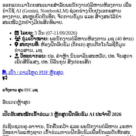
ອອກແບບມາໂດຍສະເພາະສຳລັບພະນັກງານບໍລິຫານຫ້ອງການ ເພື່ອ
ນຳໃຊ້ AI (Gemini, NotebookLM) ຊ່ວຍຮ່າງ/ປັບປຸງເອກະສານ
ທາງການ, ສະຫຼຸບບົດບັນທຶກ, ຈັດການຂໍ້ມູນ ແລະ ສ້າງສະໄລ້ນຳ
ສະເໜີວຽກຢ່າງມີປະສິດທິພາບ.
ໄລຍະ:
5 ວັນ (07-11/09/2026)
ກຸ່ມເປົ້າໝາຍ:
ພະນັກງານບໍລິຫານຫ້ອງການ ມຊ (40 ທ່ານ)
ສະຖານທີ່:
ຫ້ອງຝຶກອົບຮົມ (ຕຶກເຕ) ສູນເຕັກໂນໂລຊີຂໍ້ມູນ
ຂ່າວສານ, ມຊ
ວິທະຍາກອນ:
ປອ. ຄໍາຫຼ້າ ນົນອາລິນສະຫວັດ, ປທ. ຈັນສຸດາ
ເພັດສີຣິແສງ, ປທ. ນິລັນກຸນ ສິງປຣະເສີດ
ເບິ່ງ / ດາວໂຫຼດ PDF ຫຼັກສູດ
ແຈ້ງການ
ສູນ ITC ມຊ
ອັບເດດຫຼ້າສຸດ
ເປີດຮັບສະໝັກເຂົ້າຮ່ວມ 3 ຫຼັກສູດຝຶກອົບຮົມ AI ປະຈຳປີ 2026
ຂໍເຊີນຊວນຄູ-ອາຈານ, ນັກຄົ້ນຄວ້າ ແລະ ພະນັກງານບໍລິຫານ ມະຫາ
ວິທະຍາໄລແຫ່ງຊາດ ເຂົ້າຮ່ວມການຝຶກອົບຮົມເພື່ອຍົກລະດັບທັກສະ