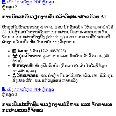
ເບິ່ງ / ດາວໂຫຼດ PDF ຫຼັກສູດ
ຫຼັກສູດ 2
ການຍົກລະດັບວຽກງານຄົ້ນຄວ້າວິທະຍາສາດດ້ວຍ AI
ຍົກລະດັບທັກສະຂອງຄູ-ອາຈານ ແລະ ນັກຄົ້ນຄວ້າ ໃຫ້ສາມາດນໍາໃຊ້
AI ເປັນຜູ້ຊ່ວຍໃນການຄົ້ນຫາເອກະສານ, ວິເຄາະ-ສະຫຼຸບປະເດັນ,
ຈັດການເອກະສານອ້າງອີງ (Mendeley) ແລະ ອອກແບບສື່ນໍາສະເໜີ
ຜົນງານ ໂດຍຢຶດໝັ້ນຈັນຍາບັນທາງວິຊາການ.
ໄລຍະ:
5 ວັນ (17-21/08/2026)
ກຸ່ມເປົ້າໝາຍ:
ຄູ-ອາຈານ ແລະ ນັກຄົ້ນຄວ້າວິໄຈ ມຊ (40
ທ່ານ)
ສະຖານທີ່:
ຫ້ອງຝຶກອົບຮົມ (ຕຶກເຕ) ສູນເຕັກໂນໂລຊີຂໍ້ມູນ
ຂ່າວສານ, ມຊ
ວິທະຍາກອນ:
ປອ. ຄໍາຫຼ້າ ນົນອາລິນສະຫວັດ, ປທ. ນິລັນກຸນ
ສິງປຣະເສີດ, ປທ. ແກ້ວພູທ່ອນ ຫາທະລົງ
ເບິ່ງ / ດາວໂຫຼດ PDF ຫຼັກສູດ
ຫຼັກສູດ 3
ການເພີ່ມປະສິດທິພາບວຽກງານບໍລິຫານ ແລະ ຈັດການເອ
ກະສານແບບດິຈິຕອນ