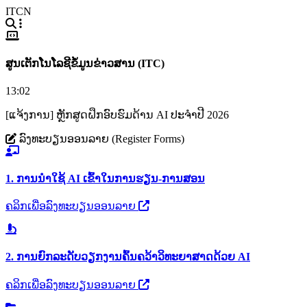
ITCN
ສູນເຕັກໂນໂລຊີຂໍ້ມູນຂ່າວສານ (ITC)
13:02
[ແຈ້ງການ] ຫຼັກສູດຝຶກອົບຮົມດ້ານ AI ປະຈຳປີ 2026
ລົງທະບຽນອອນລາຍ (Register Forms)
1. ການນຳໃຊ້ AI ເຂົ້າໃນການຮຽນ-ການສອນ
ຄລິກເພື່ອລົງທະບຽນອອນລາຍ
2. ການຍົກລະດັບວຽກງານຄົ້ນຄວ້າວິທະຍາສາດດ້ວຍ AI
ຄລິກເພື່ອລົງທະບຽນອອນລາຍ