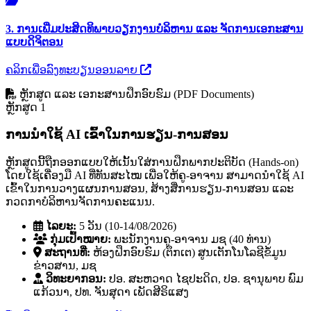
3. ການເພີ່ມປະສິດທິພາບວຽກງານບໍລິຫານ ແລະ ຈັດການເອກະສານ
ແບບດິຈິຕອນ
ຄລິກເພື່ອລົງທະບຽນອອນລາຍ
ຫຼັກສູດ ແລະ ເອກະສານຝຶກອົບຮົມ (PDF Documents)
ຫຼັກສູດ 1
ການນໍາໃຊ້ AI ເຂົ້າໃນການຮຽນ-ການສອນ
ຫຼັກສູດນີ້ຖືກອອກແບບໃຫ້ເນັ້ນໃສ່ການຝຶກພາກປະຕິບັດ (Hands-on)
ໂດຍໃຊ້ເຄື່ອງມື AI ທີ່ທັນສະໄໝ ເພື່ອໃຫ້ຄູ-ອາຈານ ສາມາດນໍາໃຊ້ AI
ເຂົ້າໃນການວາງແຜນການສອນ, ສ້າງສື່ການຮຽນ-ການສອນ ແລະ
ກວດກາບໍລິຫານຈັດການຄະແນນ.
ໄລຍະ:
5 ວັນ (10-14/08/2026)
ກຸ່ມເປົ້າໝາຍ:
ພະນັກງານຄູ-ອາຈານ ມຊ (40 ທ່ານ)
ສະຖານທີ່:
ຫ້ອງຝຶກອົບຮົມ (ຕຶກເຕ) ສູນເຕັກໂນໂລຊີຂໍ້ມູນ
ຂ່າວສານ, ມຊ
ວິທະຍາກອນ:
ປອ. ສະຫວາດ ໄຊປະດິດ, ປອ. ຊານຸພາບ ພົມ
ແກ້ວນາ, ປທ. ຈັນສຸດາ ເພັດສີຣິແສງ