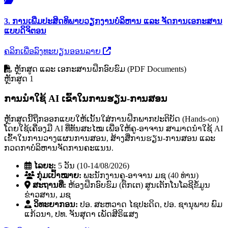
3. ການເພີ່ມປະສິດທິພາບວຽກງານບໍລິຫານ ແລະ ຈັດການເອກະສານ
ແບບດິຈິຕອນ
ຄລິກເພື່ອລົງທະບຽນອອນລາຍ
ຫຼັກສູດ ແລະ ເອກະສານຝຶກອົບຮົມ (PDF Documents)
ຫຼັກສູດ 1
ການນໍາໃຊ້ AI ເຂົ້າໃນການຮຽນ-ການສອນ
ຫຼັກສູດນີ້ຖືກອອກແບບໃຫ້ເນັ້ນໃສ່ການຝຶກພາກປະຕິບັດ (Hands-on)
ໂດຍໃຊ້ເຄື່ອງມື AI ທີ່ທັນສະໄໝ ເພື່ອໃຫ້ຄູ-ອາຈານ ສາມາດນໍາໃຊ້ AI
ເຂົ້າໃນການວາງແຜນການສອນ, ສ້າງສື່ການຮຽນ-ການສອນ ແລະ
ກວດກາບໍລິຫານຈັດການຄະແນນ.
ໄລຍະ:
5 ວັນ (10-14/08/2026)
ກຸ່ມເປົ້າໝາຍ:
ພະນັກງານຄູ-ອາຈານ ມຊ (40 ທ່ານ)
ສະຖານທີ່:
ຫ້ອງຝຶກອົບຮົມ (ຕຶກເຕ) ສູນເຕັກໂນໂລຊີຂໍ້ມູນ
ຂ່າວສານ, ມຊ
ວິທະຍາກອນ:
ປອ. ສະຫວາດ ໄຊປະດິດ, ປອ. ຊານຸພາບ ພົມ
ແກ້ວນາ, ປທ. ຈັນສຸດາ ເພັດສີຣິແສງ