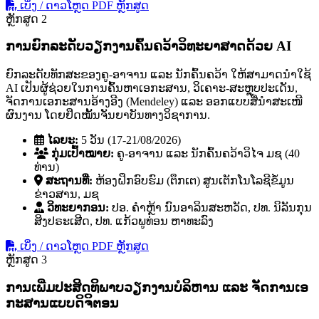
ເບິ່ງ / ດາວໂຫຼດ PDF ຫຼັກສູດ
ຫຼັກສູດ 2
ການຍົກລະດັບວຽກງານຄົ້ນຄວ້າວິທະຍາສາດດ້ວຍ AI
ຍົກລະດັບທັກສະຂອງຄູ-ອາຈານ ແລະ ນັກຄົ້ນຄວ້າ ໃຫ້ສາມາດນໍາໃຊ້
AI ເປັນຜູ້ຊ່ວຍໃນການຄົ້ນຫາເອກະສານ, ວິເຄາະ-ສະຫຼຸບປະເດັນ,
ຈັດການເອກະສານອ້າງອີງ (Mendeley) ແລະ ອອກແບບສື່ນໍາສະເໜີ
ຜົນງານ ໂດຍຢຶດໝັ້ນຈັນຍາບັນທາງວິຊາການ.
ໄລຍະ:
5 ວັນ (17-21/08/2026)
ກຸ່ມເປົ້າໝາຍ:
ຄູ-ອາຈານ ແລະ ນັກຄົ້ນຄວ້າວິໄຈ ມຊ (40
ທ່ານ)
ສະຖານທີ່:
ຫ້ອງຝຶກອົບຮົມ (ຕຶກເຕ) ສູນເຕັກໂນໂລຊີຂໍ້ມູນ
ຂ່າວສານ, ມຊ
ວິທະຍາກອນ:
ປອ. ຄໍາຫຼ້າ ນົນອາລິນສະຫວັດ, ປທ. ນິລັນກຸນ
ສິງປຣະເສີດ, ປທ. ແກ້ວພູທ່ອນ ຫາທະລົງ
ເບິ່ງ / ດາວໂຫຼດ PDF ຫຼັກສູດ
ຫຼັກສູດ 3
ການເພີ່ມປະສິດທິພາບວຽກງານບໍລິຫານ ແລະ ຈັດການເອ
ກະສານແບບດິຈິຕອນ