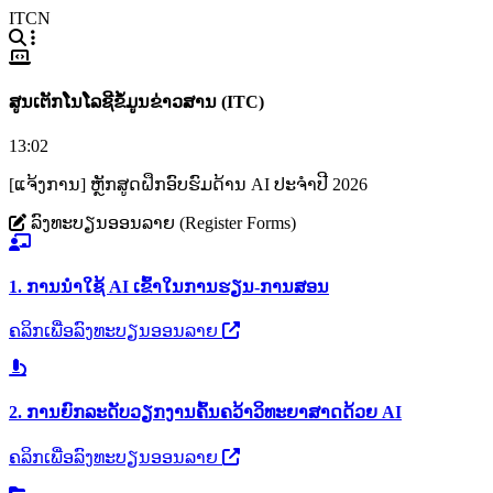
ITCN
ສູນເຕັກໂນໂລຊີຂໍ້ມູນຂ່າວສານ (ITC)
13:02
[ແຈ້ງການ] ຫຼັກສູດຝຶກອົບຮົມດ້ານ AI ປະຈຳປີ 2026
ລົງທະບຽນອອນລາຍ (Register Forms)
1. ການນຳໃຊ້ AI ເຂົ້າໃນການຮຽນ-ການສອນ
ຄລິກເພື່ອລົງທະບຽນອອນລາຍ
2. ການຍົກລະດັບວຽກງານຄົ້ນຄວ້າວິທະຍາສາດດ້ວຍ AI
ຄລິກເພື່ອລົງທະບຽນອອນລາຍ