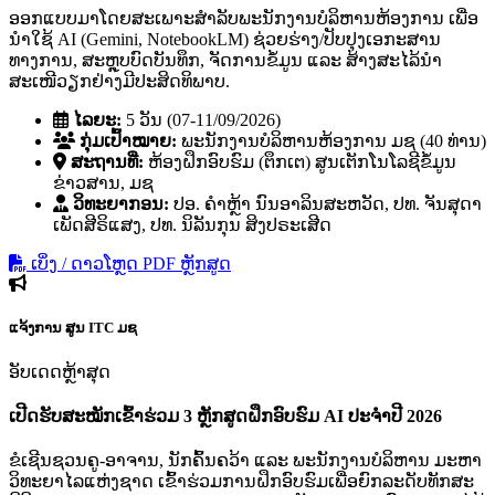
ອອກແບບມາໂດຍສະເພາະສຳລັບພະນັກງານບໍລິຫານຫ້ອງການ ເພື່ອ
ນຳໃຊ້ AI (Gemini, NotebookLM) ຊ່ວຍຮ່າງ/ປັບປຸງເອກະສານ
ທາງການ, ສະຫຼຸບບົດບັນທຶກ, ຈັດການຂໍ້ມູນ ແລະ ສ້າງສະໄລ້ນຳ
ສະເໜີວຽກຢ່າງມີປະສິດທິພາບ.
ໄລຍະ:
5 ວັນ (07-11/09/2026)
ກຸ່ມເປົ້າໝາຍ:
ພະນັກງານບໍລິຫານຫ້ອງການ ມຊ (40 ທ່ານ)
ສະຖານທີ່:
ຫ້ອງຝຶກອົບຮົມ (ຕຶກເຕ) ສູນເຕັກໂນໂລຊີຂໍ້ມູນ
ຂ່າວສານ, ມຊ
ວິທະຍາກອນ:
ປອ. ຄໍາຫຼ້າ ນົນອາລິນສະຫວັດ, ປທ. ຈັນສຸດາ
ເພັດສີຣິແສງ, ປທ. ນິລັນກຸນ ສິງປຣະເສີດ
ເບິ່ງ / ດາວໂຫຼດ PDF ຫຼັກສູດ
ແຈ້ງການ
ສູນ ITC ມຊ
ອັບເດດຫຼ້າສຸດ
ເປີດຮັບສະໝັກເຂົ້າຮ່ວມ 3 ຫຼັກສູດຝຶກອົບຮົມ AI ປະຈຳປີ 2026
ຂໍເຊີນຊວນຄູ-ອາຈານ, ນັກຄົ້ນຄວ້າ ແລະ ພະນັກງານບໍລິຫານ ມະຫາ
ວິທະຍາໄລແຫ່ງຊາດ ເຂົ້າຮ່ວມການຝຶກອົບຮົມເພື່ອຍົກລະດັບທັກສະ