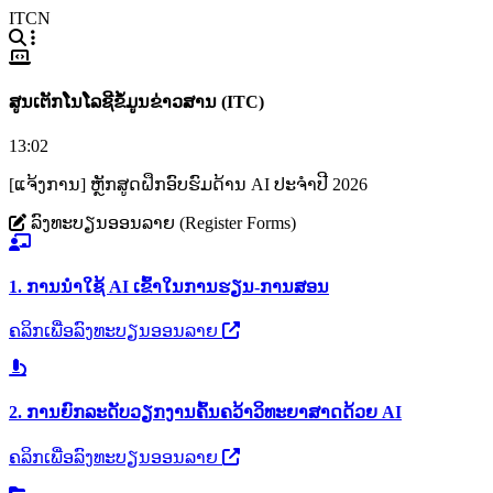
ITCN
ສູນເຕັກໂນໂລຊີຂໍ້ມູນຂ່າວສານ (ITC)
13:02
[ແຈ້ງການ] ຫຼັກສູດຝຶກອົບຮົມດ້ານ AI ປະຈຳປີ 2026
ລົງທະບຽນອອນລາຍ (Register Forms)
1. ການນຳໃຊ້ AI ເຂົ້າໃນການຮຽນ-ການສອນ
ຄລິກເພື່ອລົງທະບຽນອອນລາຍ
2. ການຍົກລະດັບວຽກງານຄົ້ນຄວ້າວິທະຍາສາດດ້ວຍ AI
ຄລິກເພື່ອລົງທະບຽນອອນລາຍ