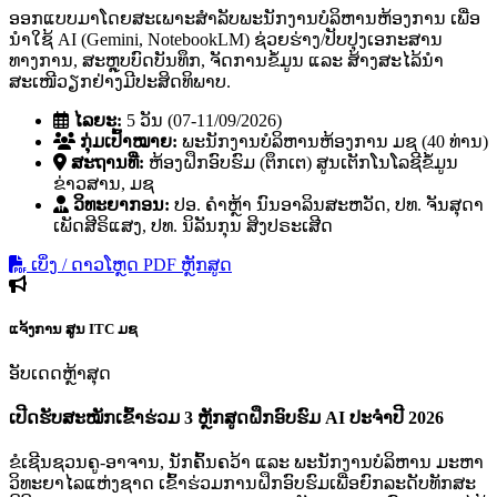
ອອກແບບມາໂດຍສະເພາະສຳລັບພະນັກງານບໍລິຫານຫ້ອງການ ເພື່ອ
ນຳໃຊ້ AI (Gemini, NotebookLM) ຊ່ວຍຮ່າງ/ປັບປຸງເອກະສານ
ທາງການ, ສະຫຼຸບບົດບັນທຶກ, ຈັດການຂໍ້ມູນ ແລະ ສ້າງສະໄລ້ນຳ
ສະເໜີວຽກຢ່າງມີປະສິດທິພາບ.
ໄລຍະ:
5 ວັນ (07-11/09/2026)
ກຸ່ມເປົ້າໝາຍ:
ພະນັກງານບໍລິຫານຫ້ອງການ ມຊ (40 ທ່ານ)
ສະຖານທີ່:
ຫ້ອງຝຶກອົບຮົມ (ຕຶກເຕ) ສູນເຕັກໂນໂລຊີຂໍ້ມູນ
ຂ່າວສານ, ມຊ
ວິທະຍາກອນ:
ປອ. ຄໍາຫຼ້າ ນົນອາລິນສະຫວັດ, ປທ. ຈັນສຸດາ
ເພັດສີຣິແສງ, ປທ. ນິລັນກຸນ ສິງປຣະເສີດ
ເບິ່ງ / ດາວໂຫຼດ PDF ຫຼັກສູດ
ແຈ້ງການ
ສູນ ITC ມຊ
ອັບເດດຫຼ້າສຸດ
ເປີດຮັບສະໝັກເຂົ້າຮ່ວມ 3 ຫຼັກສູດຝຶກອົບຮົມ AI ປະຈຳປີ 2026
ຂໍເຊີນຊວນຄູ-ອາຈານ, ນັກຄົ້ນຄວ້າ ແລະ ພະນັກງານບໍລິຫານ ມະຫາ
ວິທະຍາໄລແຫ່ງຊາດ ເຂົ້າຮ່ວມການຝຶກອົບຮົມເພື່ອຍົກລະດັບທັກສະ