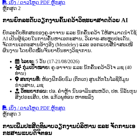
ເບິ່ງ / ດາວໂຫຼດ PDF ຫຼັກສູດ
ຫຼັກສູດ 2
ການຍົກລະດັບວຽກງານຄົ້ນຄວ້າວິທະຍາສາດດ້ວຍ AI
ຍົກລະດັບທັກສະຂອງຄູ-ອາຈານ ແລະ ນັກຄົ້ນຄວ້າ ໃຫ້ສາມາດນໍາໃຊ້
AI ເປັນຜູ້ຊ່ວຍໃນການຄົ້ນຫາເອກະສານ, ວິເຄາະ-ສະຫຼຸບປະເດັນ,
ຈັດການເອກະສານອ້າງອີງ (Mendeley) ແລະ ອອກແບບສື່ນໍາສະເໜີ
ຜົນງານ ໂດຍຢຶດໝັ້ນຈັນຍາບັນທາງວິຊາການ.
ໄລຍະ:
5 ວັນ (17-21/08/2026)
ກຸ່ມເປົ້າໝາຍ:
ຄູ-ອາຈານ ແລະ ນັກຄົ້ນຄວ້າວິໄຈ ມຊ (40
ທ່ານ)
ສະຖານທີ່:
ຫ້ອງຝຶກອົບຮົມ (ຕຶກເຕ) ສູນເຕັກໂນໂລຊີຂໍ້ມູນ
ຂ່າວສານ, ມຊ
ວິທະຍາກອນ:
ປອ. ຄໍາຫຼ້າ ນົນອາລິນສະຫວັດ, ປທ. ນິລັນກຸນ
ສິງປຣະເສີດ, ປທ. ແກ້ວພູທ່ອນ ຫາທະລົງ
ເບິ່ງ / ດາວໂຫຼດ PDF ຫຼັກສູດ
ຫຼັກສູດ 3
ການເພີ່ມປະສິດທິພາບວຽກງານບໍລິຫານ ແລະ ຈັດການເອ
ກະສານແບບດິຈິຕອນ