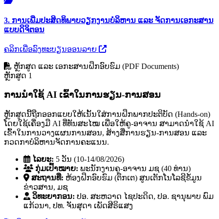
3. ການເພີ່ມປະສິດທິພາບວຽກງານບໍລິຫານ ແລະ ຈັດການເອກະສານ
ແບບດິຈິຕອນ
ຄລິກເພື່ອລົງທະບຽນອອນລາຍ
ຫຼັກສູດ ແລະ ເອກະສານຝຶກອົບຮົມ (PDF Documents)
ຫຼັກສູດ 1
ການນໍາໃຊ້ AI ເຂົ້າໃນການຮຽນ-ການສອນ
ຫຼັກສູດນີ້ຖືກອອກແບບໃຫ້ເນັ້ນໃສ່ການຝຶກພາກປະຕິບັດ (Hands-on)
ໂດຍໃຊ້ເຄື່ອງມື AI ທີ່ທັນສະໄໝ ເພື່ອໃຫ້ຄູ-ອາຈານ ສາມາດນໍາໃຊ້ AI
ເຂົ້າໃນການວາງແຜນການສອນ, ສ້າງສື່ການຮຽນ-ການສອນ ແລະ
ກວດກາບໍລິຫານຈັດການຄະແນນ.
ໄລຍະ:
5 ວັນ (10-14/08/2026)
ກຸ່ມເປົ້າໝາຍ:
ພະນັກງານຄູ-ອາຈານ ມຊ (40 ທ່ານ)
ສະຖານທີ່:
ຫ້ອງຝຶກອົບຮົມ (ຕຶກເຕ) ສູນເຕັກໂນໂລຊີຂໍ້ມູນ
ຂ່າວສານ, ມຊ
ວິທະຍາກອນ:
ປອ. ສະຫວາດ ໄຊປະດິດ, ປອ. ຊານຸພາບ ພົມ
ແກ້ວນາ, ປທ. ຈັນສຸດາ ເພັດສີຣິແສງ