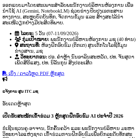
ອອກແບບມາໂດຍສະເພາະສຳລັບພະນັກງານບໍລິຫານຫ້ອງການ ເພື່ອ
ນຳໃຊ້ AI (Gemini, NotebookLM) ຊ່ວຍຮ່າງ/ປັບປຸງເອກະສານ
ທາງການ, ສະຫຼຸບບົດບັນທຶກ, ຈັດການຂໍ້ມູນ ແລະ ສ້າງສະໄລ້ນຳ
ສະເໜີວຽກຢ່າງມີປະສິດທິພາບ.
ໄລຍະ:
5 ວັນ (07-11/09/2026)
ກຸ່ມເປົ້າໝາຍ:
ພະນັກງານບໍລິຫານຫ້ອງການ ມຊ (40 ທ່ານ)
ສະຖານທີ່:
ຫ້ອງຝຶກອົບຮົມ (ຕຶກເຕ) ສູນເຕັກໂນໂລຊີຂໍ້ມູນ
ຂ່າວສານ, ມຊ
ວິທະຍາກອນ:
ປອ. ຄໍາຫຼ້າ ນົນອາລິນສະຫວັດ, ປທ. ຈັນສຸດາ
ເພັດສີຣິແສງ, ປທ. ນິລັນກຸນ ສິງປຣະເສີດ
ເບິ່ງ / ດາວໂຫຼດ PDF ຫຼັກສູດ
ແຈ້ງການ
ສູນ ITC ມຊ
ອັບເດດຫຼ້າສຸດ
ເປີດຮັບສະໝັກເຂົ້າຮ່ວມ 3 ຫຼັກສູດຝຶກອົບຮົມ AI ປະຈຳປີ 2026
ຂໍເຊີນຊວນຄູ-ອາຈານ, ນັກຄົ້ນຄວ້າ ແລະ ພະນັກງານບໍລິຫານ ມະຫາ
ວິທະຍາໄລແຫ່ງຊາດ ເຂົ້າຮ່ວມການຝຶກອົບຮົມເພື່ອຍົກລະດັບທັກສະ