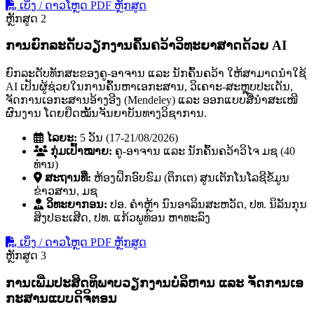
ເບິ່ງ / ດາວໂຫຼດ PDF ຫຼັກສູດ
ຫຼັກສູດ 2
ການຍົກລະດັບວຽກງານຄົ້ນຄວ້າວິທະຍາສາດດ້ວຍ AI
ຍົກລະດັບທັກສະຂອງຄູ-ອາຈານ ແລະ ນັກຄົ້ນຄວ້າ ໃຫ້ສາມາດນໍາໃຊ້
AI ເປັນຜູ້ຊ່ວຍໃນການຄົ້ນຫາເອກະສານ, ວິເຄາະ-ສະຫຼຸບປະເດັນ,
ຈັດການເອກະສານອ້າງອີງ (Mendeley) ແລະ ອອກແບບສື່ນໍາສະເໜີ
ຜົນງານ ໂດຍຢຶດໝັ້ນຈັນຍາບັນທາງວິຊາການ.
ໄລຍະ:
5 ວັນ (17-21/08/2026)
ກຸ່ມເປົ້າໝາຍ:
ຄູ-ອາຈານ ແລະ ນັກຄົ້ນຄວ້າວິໄຈ ມຊ (40
ທ່ານ)
ສະຖານທີ່:
ຫ້ອງຝຶກອົບຮົມ (ຕຶກເຕ) ສູນເຕັກໂນໂລຊີຂໍ້ມູນ
ຂ່າວສານ, ມຊ
ວິທະຍາກອນ:
ປອ. ຄໍາຫຼ້າ ນົນອາລິນສະຫວັດ, ປທ. ນິລັນກຸນ
ສິງປຣະເສີດ, ປທ. ແກ້ວພູທ່ອນ ຫາທະລົງ
ເບິ່ງ / ດາວໂຫຼດ PDF ຫຼັກສູດ
ຫຼັກສູດ 3
ການເພີ່ມປະສິດທິພາບວຽກງານບໍລິຫານ ແລະ ຈັດການເອ
ກະສານແບບດິຈິຕອນ