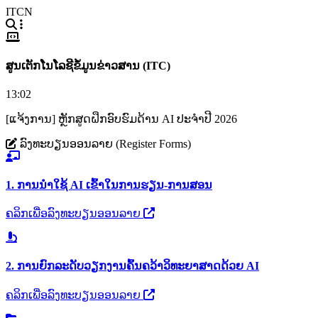
ITCN
ສູນເຕັກໂນໂລຊີຂໍ້ມູນຂ່າວສານ (ITC)
13:02
[ແຈ້ງການ] ຫຼັກສູດຝຶກອົບຮົມດ້ານ AI ປະຈຳປີ 2026
ລົງທະບຽນອອນລາຍ (Register Forms)
1. ການນຳໃຊ້ AI ເຂົ້າໃນການຮຽນ-ການສອນ
ຄລິກເພື່ອລົງທະບຽນອອນລາຍ
2. ການຍົກລະດັບວຽກງານຄົ້ນຄວ້າວິທະຍາສາດດ້ວຍ AI
ຄລິກເພື່ອລົງທະບຽນອອນລາຍ