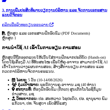
3. ການເພີ່ມປະສິດທິພາບວຽກງານບໍລິຫານ ແລະ ຈັດການເອກະສານ
ແບບດິຈິຕອນ
ຄລິກເພື່ອລົງທະບຽນອອນລາຍ
ຫຼັກສູດ ແລະ ເອກະສານຝຶກອົບຮົມ (PDF Documents)
ຫຼັກສູດ 1
ການນໍາໃຊ້ AI ເຂົ້າໃນການຮຽນ-ການສອນ
ຫຼັກສູດນີ້ຖືກອອກແບບໃຫ້ເນັ້ນໃສ່ການຝຶກພາກປະຕິບັດ (Hands-on)
ໂດຍໃຊ້ເຄື່ອງມື AI ທີ່ທັນສະໄໝ ເພື່ອໃຫ້ຄູ-ອາຈານ ສາມາດນໍາໃຊ້ AI
ເຂົ້າໃນການວາງແຜນການສອນ, ສ້າງສື່ການຮຽນ-ການສອນ ແລະ
ກວດກາບໍລິຫານຈັດການຄະແນນ.
ໄລຍະ:
5 ວັນ (10-14/08/2026)
ກຸ່ມເປົ້າໝາຍ:
ພະນັກງານຄູ-ອາຈານ ມຊ (40 ທ່ານ)
ສະຖານທີ່:
ຫ້ອງຝຶກອົບຮົມ (ຕຶກເຕ) ສູນເຕັກໂນໂລຊີຂໍ້ມູນ
ຂ່າວສານ, ມຊ
ວິທະຍາກອນ:
ປອ. ສະຫວາດ ໄຊປະດິດ, ປອ. ຊານຸພາບ ພົມ
ແກ້ວນາ, ປທ. ຈັນສຸດາ ເພັດສີຣິແສງ