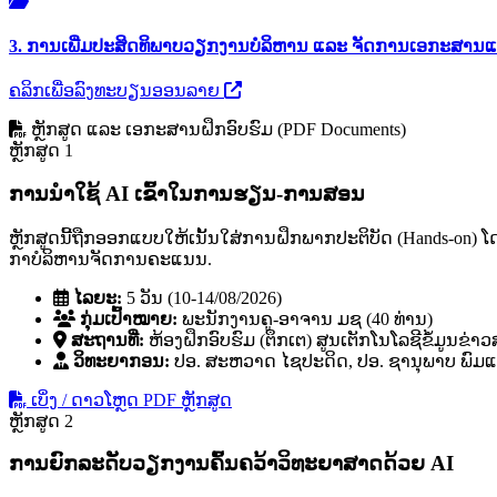
3. ການເພີ່ມປະສິດທິພາບວຽກງານບໍລິຫານ ແລະ ຈັດການເອກະສານແ
ຄລິກເພື່ອລົງທະບຽນອອນລາຍ
ຫຼັກສູດ ແລະ ເອກະສານຝຶກອົບຮົມ (PDF Documents)
ຫຼັກສູດ 1
ການນໍາໃຊ້ AI ເຂົ້າໃນການຮຽນ-ການສອນ
ຫຼັກສູດນີ້ຖືກອອກແບບໃຫ້ເນັ້ນໃສ່ການຝຶກພາກປະຕິບັດ (Hands-on)
ກາບໍລິຫານຈັດການຄະແນນ.
ໄລຍະ:
5 ວັນ (10-14/08/2026)
ກຸ່ມເປົ້າໝາຍ:
ພະນັກງານຄູ-ອາຈານ ມຊ (40 ທ່ານ)
ສະຖານທີ່:
ຫ້ອງຝຶກອົບຮົມ (ຕຶກເຕ) ສູນເຕັກໂນໂລຊີຂໍ້ມູນຂ່າ
ວິທະຍາກອນ:
ປອ. ສະຫວາດ ໄຊປະດິດ, ປອ. ຊານຸພາບ ພົມແກ້
ເບິ່ງ / ດາວໂຫຼດ PDF ຫຼັກສູດ
ຫຼັກສູດ 2
ການຍົກລະດັບວຽກງານຄົ້ນຄວ້າວິທະຍາສາດດ້ວຍ AI