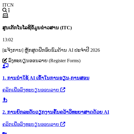
ITCN
ສູນເຕັກໂນໂລຊີຂໍ້ມູນຂ່າວສານ (ITC)
13:02
[ແຈ້ງການ] ຫຼັກສູດຝຶກອົບຮົມດ້ານ AI ປະຈຳປີ 2026
ລົງທະບຽນອອນລາຍ (Register Forms)
1. ການນຳໃຊ້ AI ເຂົ້າໃນການຮຽນ-ການສອນ
ຄລິກເພື່ອລົງທະບຽນອອນລາຍ
2. ການຍົກລະດັບວຽກງານຄົ້ນຄວ້າວິທະຍາສາດດ້ວຍ AI
ຄລິກເພື່ອລົງທະບຽນອອນລາຍ