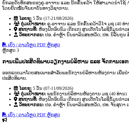
ຍົກລະດັບທັກສະຂອງຄູ-ອາຈານ ແລະ ນັກຄົ້ນຄວ້າ ໃຫ້ສາມາດນໍາໃຊ້ 
ໂດຍຢຶດໝັ້ນຈັນຍາບັນທາງວິຊາການ.
ໄລຍະ:
5 ວັນ (17-21/08/2026)
ກຸ່ມເປົ້າໝາຍ:
ຄູ-ອາຈານ ແລະ ນັກຄົ້ນຄວ້າວິໄຈ ມຊ (40 ທ່າ
ສະຖານທີ່:
ຫ້ອງຝຶກອົບຮົມ (ຕຶກເຕ) ສູນເຕັກໂນໂລຊີຂໍ້ມູນຂ່າ
ວິທະຍາກອນ:
ປອ. ຄໍາຫຼ້າ ນົນອາລິນສະຫວັດ, ປທ. ນິລັນກຸນ
ເບິ່ງ / ດາວໂຫຼດ PDF ຫຼັກສູດ
ຫຼັກສູດ 3
ການເພີ່ມປະສິດທິພາບວຽກງານບໍລິຫານ ແລະ ຈັດການເອ
ອອກແບບມາໂດຍສະເພາະສຳລັບພະນັກງານບໍລິຫານຫ້ອງການ ເພື່ອນຳໃຊ້ 
ປະສິດທິພາບ.
ໄລຍະ:
5 ວັນ (07-11/09/2026)
ກຸ່ມເປົ້າໝາຍ:
ພະນັກງານບໍລິຫານຫ້ອງການ ມຊ (40 ທ່ານ)
ສະຖານທີ່:
ຫ້ອງຝຶກອົບຮົມ (ຕຶກເຕ) ສູນເຕັກໂນໂລຊີຂໍ້ມູນຂ່າ
ວິທະຍາກອນ:
ປອ. ຄໍາຫຼ້າ ນົນອາລິນສະຫວັດ, ປທ. ຈັນສຸດາ ເ
ເບິ່ງ / ດາວໂຫຼດ PDF ຫຼັກສູດ