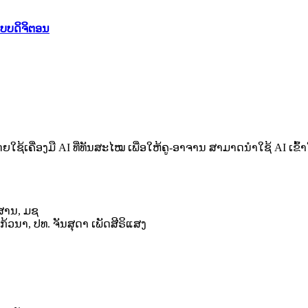
ບບດິຈິຕອນ
 ໂດຍໃຊ້ເຄື່ອງມື AI ທີ່ທັນສະໄໝ ເພື່ອໃຫ້ຄູ-ອາຈານ ສາມາດນໍາໃຊ້
ວສານ, ມຊ
ວນາ, ປທ. ຈັນສຸດາ ເພັດສີຣິແສງ