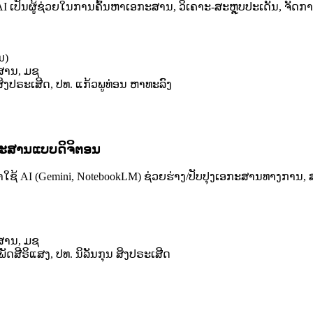
AI ເປັນຜູ້ຊ່ວຍໃນການຄົ້ນຫາເອກະສານ, ວິເຄາະ-ສະຫຼຸບປະເດັນ, ຈັດ
ນ)
ວສານ, ມຊ
 ສິງປຣະເສີດ, ປທ. ແກ້ວພູທ່ອນ ຫາທະລົງ
ກະສານແບບດິຈິຕອນ
AI (Gemini, NotebookLM) ຊ່ວຍຮ່າງ/ປັບປຸງເອກະສານທາງການ, ສະຫ
ວສານ, ມຊ
ພັດສີຣິແສງ, ປທ. ນິລັນກຸນ ສິງປຣະເສີດ