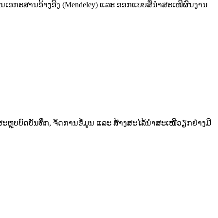
ການເອກະສານອ້າງອີງ (Mendeley) ແລະ ອອກແບບສື່ນໍາສະເໜີຜົນງານ
ຼຸບບົດບັນທຶກ, ຈັດການຂໍ້ມູນ ແລະ ສ້າງສະໄລ້ນຳສະເໜີວຽກຢ່າງມີ