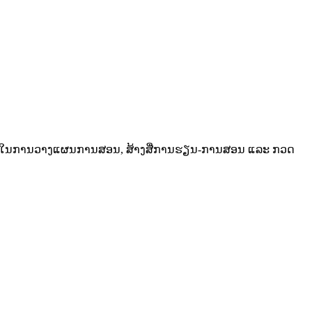
 AI ເຂົ້າໃນການວາງແຜນການສອນ, ສ້າງສື່ການຮຽນ-ການສອນ ແລະ ກວດ