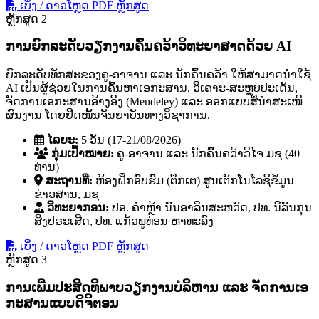
ເບິ່ງ / ດາວໂຫຼດ PDF ຫຼັກສູດ
ຫຼັກສູດ 2
ການຍົກລະດັບວຽກງານຄົ້ນຄວ້າວິທະຍາສາດດ້ວຍ AI
ຍົກລະດັບທັກສະຂອງຄູ-ອາຈານ ແລະ ນັກຄົ້ນຄວ້າ ໃຫ້ສາມາດນໍາໃຊ້
AI ເປັນຜູ້ຊ່ວຍໃນການຄົ້ນຫາເອກະສານ, ວິເຄາະ-ສະຫຼຸບປະເດັນ,
ຈັດການເອກະສານອ້າງອີງ (Mendeley) ແລະ ອອກແບບສື່ນໍາສະເໜີ
ຜົນງານ ໂດຍຢຶດໝັ້ນຈັນຍາບັນທາງວິຊາການ.
ໄລຍະ:
5 ວັນ (17-21/08/2026)
ກຸ່ມເປົ້າໝາຍ:
ຄູ-ອາຈານ ແລະ ນັກຄົ້ນຄວ້າວິໄຈ ມຊ (40
ທ່ານ)
ສະຖານທີ່:
ຫ້ອງຝຶກອົບຮົມ (ຕຶກເຕ) ສູນເຕັກໂນໂລຊີຂໍ້ມູນ
ຂ່າວສານ, ມຊ
ວິທະຍາກອນ:
ປອ. ຄໍາຫຼ້າ ນົນອາລິນສະຫວັດ, ປທ. ນິລັນກຸນ
ສິງປຣະເສີດ, ປທ. ແກ້ວພູທ່ອນ ຫາທະລົງ
ເບິ່ງ / ດາວໂຫຼດ PDF ຫຼັກສູດ
ຫຼັກສູດ 3
ການເພີ່ມປະສິດທິພາບວຽກງານບໍລິຫານ ແລະ ຈັດການເອ
ກະສານແບບດິຈິຕອນ