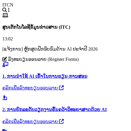
ITCN
ສູນເຕັກໂນໂລຊີຂໍ້ມູນຂ່າວສານ (ITC)
13:02
[ແຈ້ງການ] ຫຼັກສູດຝຶກອົບຮົມດ້ານ AI ປະຈຳປີ 2026
ລົງທະບຽນອອນລາຍ (Register Forms)
1. ການນຳໃຊ້ AI ເຂົ້າໃນການຮຽນ-ການສອນ
ຄລິກເພື່ອລົງທະບຽນອອນລາຍ
2. ການຍົກລະດັບວຽກງານຄົ້ນຄວ້າວິທະຍາສາດດ້ວຍ AI
ຄລິກເພື່ອລົງທະບຽນອອນລາຍ