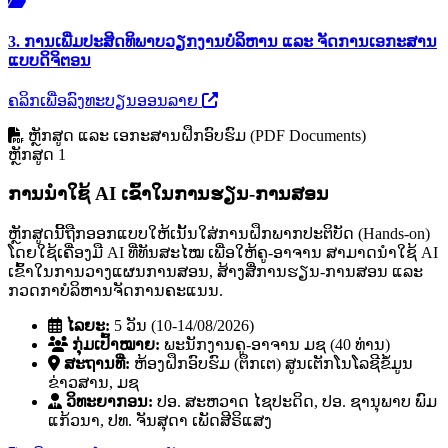
3. ການເພີ່ມປະສິດທິພາບວຽກງານບໍລິຫານ ແລະ ຈັດການເອກະສານ
ແບບດິຈິຕອນ
ຄລິກເພື່ອລົງທະບຽນອອນລາຍ
ຫຼັກສູດ ແລະ ເອກະສານຝຶກອົບຮົມ (PDF Documents)
ຫຼັກສູດ 1
ການນໍາໃຊ້ AI ເຂົ້າໃນການຮຽນ-ການສອນ
ຫຼັກສູດນີ້ຖືກອອກແບບໃຫ້ເນັ້ນໃສ່ການຝຶກພາກປະຕິບັດ (Hands-on)
ໂດຍໃຊ້ເຄື່ອງມື AI ທີ່ທັນສະໄໝ ເພື່ອໃຫ້ຄູ-ອາຈານ ສາມາດນໍາໃຊ້ AI
ເຂົ້າໃນການວາງແຜນການສອນ, ສ້າງສື່ການຮຽນ-ການສອນ ແລະ
ກວດກາບໍລິຫານຈັດການຄະແນນ.
ໄລຍະ:
5 ວັນ (10-14/08/2026)
ກຸ່ມເປົ້າໝາຍ:
ພະນັກງານຄູ-ອາຈານ ມຊ (40 ທ່ານ)
ສະຖານທີ່:
ຫ້ອງຝຶກອົບຮົມ (ຕຶກເຕ) ສູນເຕັກໂນໂລຊີຂໍ້ມູນ
ຂ່າວສານ, ມຊ
ວິທະຍາກອນ:
ປອ. ສະຫວາດ ໄຊປະດິດ, ປອ. ຊານຸພາບ ພົມ
ແກ້ວນາ, ປທ. ຈັນສຸດາ ເພັດສີຣິແສງ