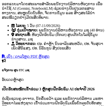
ອອກແບບມາໂດຍສະເພາະສຳລັບພະນັກງານບໍລິຫານຫ້ອງການ ເພື່ອ
ນຳໃຊ້ AI (Gemini, NotebookLM) ຊ່ວຍຮ່າງ/ປັບປຸງເອກະສານ
ທາງການ, ສະຫຼຸບບົດບັນທຶກ, ຈັດການຂໍ້ມູນ ແລະ ສ້າງສະໄລ້ນຳ
ສະເໜີວຽກຢ່າງມີປະສິດທິພາບ.
ໄລຍະ:
5 ວັນ (07-11/09/2026)
ກຸ່ມເປົ້າໝາຍ:
ພະນັກງານບໍລິຫານຫ້ອງການ ມຊ (40 ທ່ານ)
ສະຖານທີ່:
ຫ້ອງຝຶກອົບຮົມ (ຕຶກເຕ) ສູນເຕັກໂນໂລຊີຂໍ້ມູນ
ຂ່າວສານ, ມຊ
ວິທະຍາກອນ:
ປອ. ຄໍາຫຼ້າ ນົນອາລິນສະຫວັດ, ປທ. ຈັນສຸດາ
ເພັດສີຣິແສງ, ປທ. ນິລັນກຸນ ສິງປຣະເສີດ
ເບິ່ງ / ດາວໂຫຼດ PDF ຫຼັກສູດ
ແຈ້ງການ
ສູນ ITC ມຊ
ອັບເດດຫຼ້າສຸດ
ເປີດຮັບສະໝັກເຂົ້າຮ່ວມ 3 ຫຼັກສູດຝຶກອົບຮົມ AI ປະຈຳປີ 2026
ຂໍເຊີນຊວນຄູ-ອາຈານ, ນັກຄົ້ນຄວ້າ ແລະ ພະນັກງານບໍລິຫານ ມະຫາ
ວິທະຍາໄລແຫ່ງຊາດ ເຂົ້າຮ່ວມການຝຶກອົບຮົມເພື່ອຍົກລະດັບທັກສະ