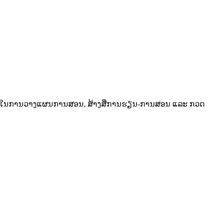
 AI ເຂົ້າໃນການວາງແຜນການສອນ, ສ້າງສື່ການຮຽນ-ການສອນ ແລະ ກວດ