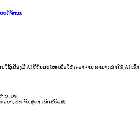
ບບດິຈິຕອນ
 ໂດຍໃຊ້ເຄື່ອງມື AI ທີ່ທັນສະໄໝ ເພື່ອໃຫ້ຄູ-ອາຈານ ສາມາດນໍາໃຊ້
ວສານ, ມຊ
ວນາ, ປທ. ຈັນສຸດາ ເພັດສີຣິແສງ