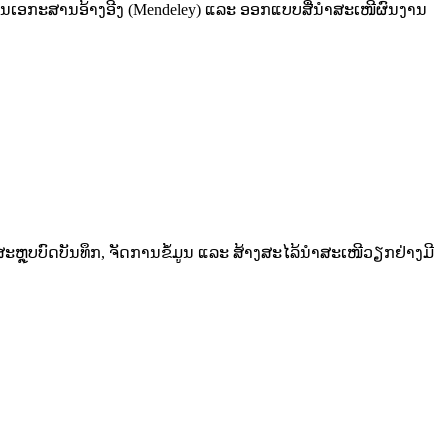
ການເອກະສານອ້າງອີງ (Mendeley) ແລະ ອອກແບບສື່ນໍາສະເໜີຜົນງານ
ຼຸບບົດບັນທຶກ, ຈັດການຂໍ້ມູນ ແລະ ສ້າງສະໄລ້ນຳສະເໜີວຽກຢ່າງມີ