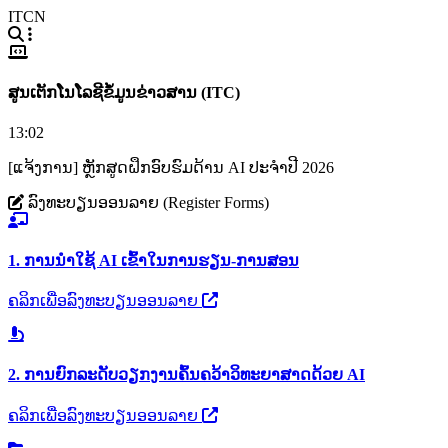
ITCN
ສູນເຕັກໂນໂລຊີຂໍ້ມູນຂ່າວສານ (ITC)
13:02
[ແຈ້ງການ] ຫຼັກສູດຝຶກອົບຮົມດ້ານ AI ປະຈຳປີ 2026
ລົງທະບຽນອອນລາຍ (Register Forms)
1. ການນຳໃຊ້ AI ເຂົ້າໃນການຮຽນ-ການສອນ
ຄລິກເພື່ອລົງທະບຽນອອນລາຍ
2. ການຍົກລະດັບວຽກງານຄົ້ນຄວ້າວິທະຍາສາດດ້ວຍ AI
ຄລິກເພື່ອລົງທະບຽນອອນລາຍ