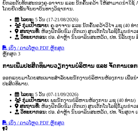
ຍົກລະດັບທັກສະຂອງຄູ-ອາຈານ ແລະ ນັກຄົ້ນຄວ້າ ໃຫ້ສາມາດນໍາໃຊ້ 
ໂດຍຢຶດໝັ້ນຈັນຍາບັນທາງວິຊາການ.
ໄລຍະ:
5 ວັນ (17-21/08/2026)
ກຸ່ມເປົ້າໝາຍ:
ຄູ-ອາຈານ ແລະ ນັກຄົ້ນຄວ້າວິໄຈ ມຊ (40 ທ່າ
ສະຖານທີ່:
ຫ້ອງຝຶກອົບຮົມ (ຕຶກເຕ) ສູນເຕັກໂນໂລຊີຂໍ້ມູນຂ່າ
ວິທະຍາກອນ:
ປອ. ຄໍາຫຼ້າ ນົນອາລິນສະຫວັດ, ປທ. ນິລັນກຸນ
ເບິ່ງ / ດາວໂຫຼດ PDF ຫຼັກສູດ
ຫຼັກສູດ 3
ການເພີ່ມປະສິດທິພາບວຽກງານບໍລິຫານ ແລະ ຈັດການເອ
ອອກແບບມາໂດຍສະເພາະສຳລັບພະນັກງານບໍລິຫານຫ້ອງການ ເພື່ອນຳໃຊ້ 
ປະສິດທິພາບ.
ໄລຍະ:
5 ວັນ (07-11/09/2026)
ກຸ່ມເປົ້າໝາຍ:
ພະນັກງານບໍລິຫານຫ້ອງການ ມຊ (40 ທ່ານ)
ສະຖານທີ່:
ຫ້ອງຝຶກອົບຮົມ (ຕຶກເຕ) ສູນເຕັກໂນໂລຊີຂໍ້ມູນຂ່າ
ວິທະຍາກອນ:
ປອ. ຄໍາຫຼ້າ ນົນອາລິນສະຫວັດ, ປທ. ຈັນສຸດາ ເ
ເບິ່ງ / ດາວໂຫຼດ PDF ຫຼັກສູດ