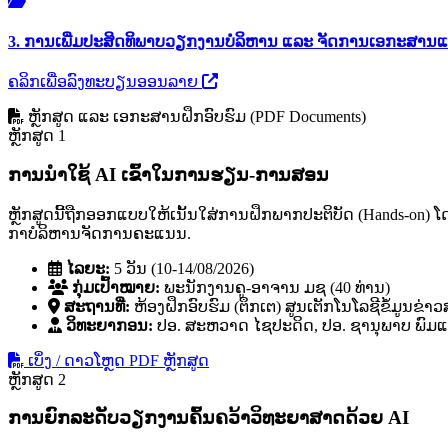
3. ການເພີ່ມປະສິດທິພາບວຽກງານບໍລິຫານ ແລະ ຈັດການເອກະສານແ
ຄລິກເພື່ອລົງທະບຽນອອນລາຍ
ຫຼັກສູດ ແລະ ເອກະສານຝຶກອົບຮົມ (PDF Documents)
ຫຼັກສູດ 1
ການນໍາໃຊ້ AI ເຂົ້າໃນການຮຽນ-ການສອນ
ຫຼັກສູດນີ້ຖືກອອກແບບໃຫ້ເນັ້ນໃສ່ການຝຶກພາກປະຕິບັດ (Hands-on)
ກາບໍລິຫານຈັດການຄະແນນ.
ໄລຍະ:
5 ວັນ (10-14/08/2026)
ກຸ່ມເປົ້າໝາຍ:
ພະນັກງານຄູ-ອາຈານ ມຊ (40 ທ່ານ)
ສະຖານທີ່:
ຫ້ອງຝຶກອົບຮົມ (ຕຶກເຕ) ສູນເຕັກໂນໂລຊີຂໍ້ມູນຂ່າ
ວິທະຍາກອນ:
ປອ. ສະຫວາດ ໄຊປະດິດ, ປອ. ຊານຸພາບ ພົມແກ້
ເບິ່ງ / ດາວໂຫຼດ PDF ຫຼັກສູດ
ຫຼັກສູດ 2
ການຍົກລະດັບວຽກງານຄົ້ນຄວ້າວິທະຍາສາດດ້ວຍ AI