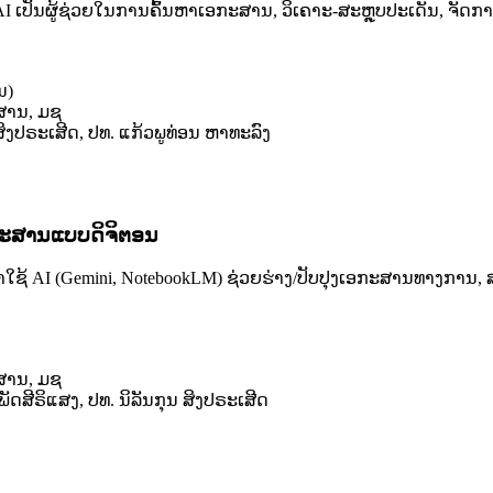
AI ເປັນຜູ້ຊ່ວຍໃນການຄົ້ນຫາເອກະສານ, ວິເຄາະ-ສະຫຼຸບປະເດັນ, ຈັດ
ນ)
ວສານ, ມຊ
 ສິງປຣະເສີດ, ປທ. ແກ້ວພູທ່ອນ ຫາທະລົງ
ກະສານແບບດິຈິຕອນ
AI (Gemini, NotebookLM) ຊ່ວຍຮ່າງ/ປັບປຸງເອກະສານທາງການ, ສະຫ
ວສານ, ມຊ
ພັດສີຣິແສງ, ປທ. ນິລັນກຸນ ສິງປຣະເສີດ