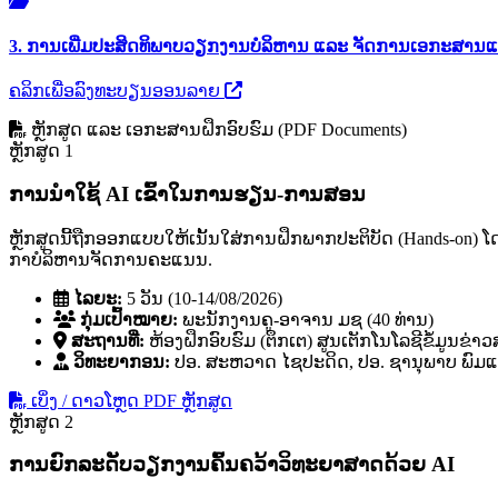
3. ການເພີ່ມປະສິດທິພາບວຽກງານບໍລິຫານ ແລະ ຈັດການເອກະສານແ
ຄລິກເພື່ອລົງທະບຽນອອນລາຍ
ຫຼັກສູດ ແລະ ເອກະສານຝຶກອົບຮົມ (PDF Documents)
ຫຼັກສູດ 1
ການນໍາໃຊ້ AI ເຂົ້າໃນການຮຽນ-ການສອນ
ຫຼັກສູດນີ້ຖືກອອກແບບໃຫ້ເນັ້ນໃສ່ການຝຶກພາກປະຕິບັດ (Hands-on)
ກາບໍລິຫານຈັດການຄະແນນ.
ໄລຍະ:
5 ວັນ (10-14/08/2026)
ກຸ່ມເປົ້າໝາຍ:
ພະນັກງານຄູ-ອາຈານ ມຊ (40 ທ່ານ)
ສະຖານທີ່:
ຫ້ອງຝຶກອົບຮົມ (ຕຶກເຕ) ສູນເຕັກໂນໂລຊີຂໍ້ມູນຂ່າ
ວິທະຍາກອນ:
ປອ. ສະຫວາດ ໄຊປະດິດ, ປອ. ຊານຸພາບ ພົມແກ້
ເບິ່ງ / ດາວໂຫຼດ PDF ຫຼັກສູດ
ຫຼັກສູດ 2
ການຍົກລະດັບວຽກງານຄົ້ນຄວ້າວິທະຍາສາດດ້ວຍ AI