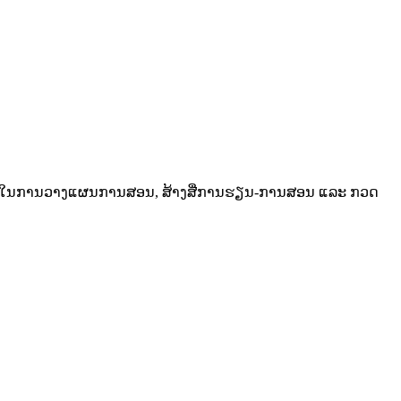
 AI ເຂົ້າໃນການວາງແຜນການສອນ, ສ້າງສື່ການຮຽນ-ການສອນ ແລະ ກວດ