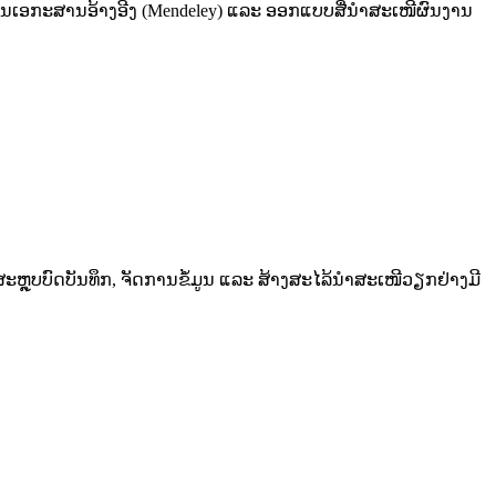
ການເອກະສານອ້າງອີງ (Mendeley) ແລະ ອອກແບບສື່ນໍາສະເໜີຜົນງານ
ຼຸບບົດບັນທຶກ, ຈັດການຂໍ້ມູນ ແລະ ສ້າງສະໄລ້ນຳສະເໜີວຽກຢ່າງມີ