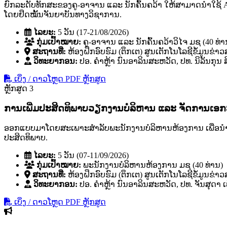
ຍົກລະດັບທັກສະຂອງຄູ-ອາຈານ ແລະ ນັກຄົ້ນຄວ້າ ໃຫ້ສາມາດນໍາໃຊ້ 
ໂດຍຢຶດໝັ້ນຈັນຍາບັນທາງວິຊາການ.
ໄລຍະ:
5 ວັນ (17-21/08/2026)
ກຸ່ມເປົ້າໝາຍ:
ຄູ-ອາຈານ ແລະ ນັກຄົ້ນຄວ້າວິໄຈ ມຊ (40 ທ່າ
ສະຖານທີ່:
ຫ້ອງຝຶກອົບຮົມ (ຕຶກເຕ) ສູນເຕັກໂນໂລຊີຂໍ້ມູນຂ່າ
ວິທະຍາກອນ:
ປອ. ຄໍາຫຼ້າ ນົນອາລິນສະຫວັດ, ປທ. ນິລັນກຸນ
ເບິ່ງ / ດາວໂຫຼດ PDF ຫຼັກສູດ
ຫຼັກສູດ 3
ການເພີ່ມປະສິດທິພາບວຽກງານບໍລິຫານ ແລະ ຈັດການເອ
ອອກແບບມາໂດຍສະເພາະສຳລັບພະນັກງານບໍລິຫານຫ້ອງການ ເພື່ອນຳໃຊ້ 
ປະສິດທິພາບ.
ໄລຍະ:
5 ວັນ (07-11/09/2026)
ກຸ່ມເປົ້າໝາຍ:
ພະນັກງານບໍລິຫານຫ້ອງການ ມຊ (40 ທ່ານ)
ສະຖານທີ່:
ຫ້ອງຝຶກອົບຮົມ (ຕຶກເຕ) ສູນເຕັກໂນໂລຊີຂໍ້ມູນຂ່າ
ວິທະຍາກອນ:
ປອ. ຄໍາຫຼ້າ ນົນອາລິນສະຫວັດ, ປທ. ຈັນສຸດາ ເ
ເບິ່ງ / ດາວໂຫຼດ PDF ຫຼັກສູດ