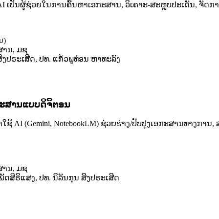
AI ເປັນຜູ້ຊ່ວຍໃນການຄົ້ນຫາເອກະສານ, ວິເຄາະ-ສະຫຼຸບປະເດັນ, ຈັດ
ນ)
ວສານ, ມຊ
 ສິງປຣະເສີດ, ປທ. ແກ້ວພູທ່ອນ ຫາທະລົງ
ກະສານແບບດິຈິຕອນ
AI (Gemini, NotebookLM) ຊ່ວຍຮ່າງ/ປັບປຸງເອກະສານທາງການ, ສະຫ
ວສານ, ມຊ
ພັດສີຣິແສງ, ປທ. ນິລັນກຸນ ສິງປຣະເສີດ