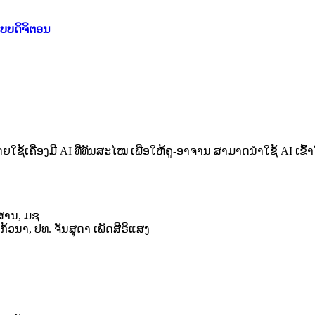
ບບດິຈິຕອນ
 ໂດຍໃຊ້ເຄື່ອງມື AI ທີ່ທັນສະໄໝ ເພື່ອໃຫ້ຄູ-ອາຈານ ສາມາດນໍາໃຊ້
ວສານ, ມຊ
ວນາ, ປທ. ຈັນສຸດາ ເພັດສີຣິແສງ