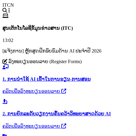
ITCN
ສູນເຕັກໂນໂລຊີຂໍ້ມູນຂ່າວສານ (ITC)
13:02
[ແຈ້ງການ] ຫຼັກສູດຝຶກອົບຮົມດ້ານ AI ປະຈຳປີ 2026
ລົງທະບຽນອອນລາຍ (Register Forms)
1. ການນຳໃຊ້ AI ເຂົ້າໃນການຮຽນ-ການສອນ
ຄລິກເພື່ອລົງທະບຽນອອນລາຍ
2. ການຍົກລະດັບວຽກງານຄົ້ນຄວ້າວິທະຍາສາດດ້ວຍ AI
ຄລິກເພື່ອລົງທະບຽນອອນລາຍ