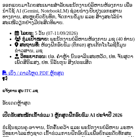
ອອກແບບມາໂດຍສະເພາະສຳລັບພະນັກງານບໍລິຫານຫ້ອງການ ເພື່ອ
ນຳໃຊ້ AI (Gemini, NotebookLM) ຊ່ວຍຮ່າງ/ປັບປຸງເອກະສານ
ທາງການ, ສະຫຼຸບບົດບັນທຶກ, ຈັດການຂໍ້ມູນ ແລະ ສ້າງສະໄລ້ນຳ
ສະເໜີວຽກຢ່າງມີປະສິດທິພາບ.
ໄລຍະ:
5 ວັນ (07-11/09/2026)
ກຸ່ມເປົ້າໝາຍ:
ພະນັກງານບໍລິຫານຫ້ອງການ ມຊ (40 ທ່ານ)
ສະຖານທີ່:
ຫ້ອງຝຶກອົບຮົມ (ຕຶກເຕ) ສູນເຕັກໂນໂລຊີຂໍ້ມູນ
ຂ່າວສານ, ມຊ
ວິທະຍາກອນ:
ປອ. ຄໍາຫຼ້າ ນົນອາລິນສະຫວັດ, ປທ. ຈັນສຸດາ
ເພັດສີຣິແສງ, ປທ. ນິລັນກຸນ ສິງປຣະເສີດ
ເບິ່ງ / ດາວໂຫຼດ PDF ຫຼັກສູດ
ແຈ້ງການ
ສູນ ITC ມຊ
ອັບເດດຫຼ້າສຸດ
ເປີດຮັບສະໝັກເຂົ້າຮ່ວມ 3 ຫຼັກສູດຝຶກອົບຮົມ AI ປະຈຳປີ 2026
ຂໍເຊີນຊວນຄູ-ອາຈານ, ນັກຄົ້ນຄວ້າ ແລະ ພະນັກງານບໍລິຫານ ມະຫາ
ວິທະຍາໄລແຫ່ງຊາດ ເຂົ້າຮ່ວມການຝຶກອົບຮົມເພື່ອຍົກລະດັບທັກສະ