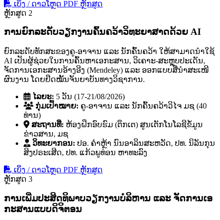
ເບິ່ງ / ດາວໂຫຼດ PDF ຫຼັກສູດ
ຫຼັກສູດ 2
ການຍົກລະດັບວຽກງານຄົ້ນຄວ້າວິທະຍາສາດດ້ວຍ AI
ຍົກລະດັບທັກສະຂອງຄູ-ອາຈານ ແລະ ນັກຄົ້ນຄວ້າ ໃຫ້ສາມາດນໍາໃຊ້
AI ເປັນຜູ້ຊ່ວຍໃນການຄົ້ນຫາເອກະສານ, ວິເຄາະ-ສະຫຼຸບປະເດັນ,
ຈັດການເອກະສານອ້າງອີງ (Mendeley) ແລະ ອອກແບບສື່ນໍາສະເໜີ
ຜົນງານ ໂດຍຢຶດໝັ້ນຈັນຍາບັນທາງວິຊາການ.
ໄລຍະ:
5 ວັນ (17-21/08/2026)
ກຸ່ມເປົ້າໝາຍ:
ຄູ-ອາຈານ ແລະ ນັກຄົ້ນຄວ້າວິໄຈ ມຊ (40
ທ່ານ)
ສະຖານທີ່:
ຫ້ອງຝຶກອົບຮົມ (ຕຶກເຕ) ສູນເຕັກໂນໂລຊີຂໍ້ມູນ
ຂ່າວສານ, ມຊ
ວິທະຍາກອນ:
ປອ. ຄໍາຫຼ້າ ນົນອາລິນສະຫວັດ, ປທ. ນິລັນກຸນ
ສິງປຣະເສີດ, ປທ. ແກ້ວພູທ່ອນ ຫາທະລົງ
ເບິ່ງ / ດາວໂຫຼດ PDF ຫຼັກສູດ
ຫຼັກສູດ 3
ການເພີ່ມປະສິດທິພາບວຽກງານບໍລິຫານ ແລະ ຈັດການເອ
ກະສານແບບດິຈິຕອນ