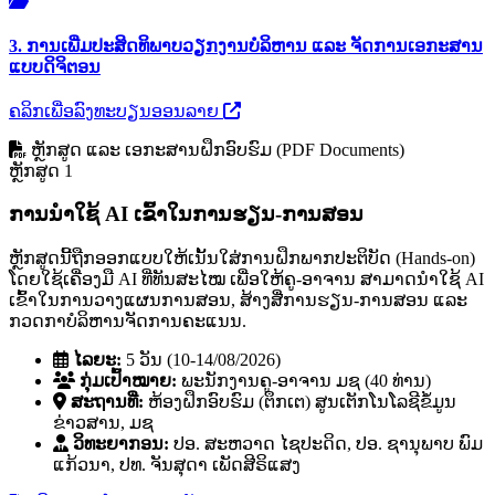
3. ການເພີ່ມປະສິດທິພາບວຽກງານບໍລິຫານ ແລະ ຈັດການເອກະສານ
ແບບດິຈິຕອນ
ຄລິກເພື່ອລົງທະບຽນອອນລາຍ
ຫຼັກສູດ ແລະ ເອກະສານຝຶກອົບຮົມ (PDF Documents)
ຫຼັກສູດ 1
ການນໍາໃຊ້ AI ເຂົ້າໃນການຮຽນ-ການສອນ
ຫຼັກສູດນີ້ຖືກອອກແບບໃຫ້ເນັ້ນໃສ່ການຝຶກພາກປະຕິບັດ (Hands-on)
ໂດຍໃຊ້ເຄື່ອງມື AI ທີ່ທັນສະໄໝ ເພື່ອໃຫ້ຄູ-ອາຈານ ສາມາດນໍາໃຊ້ AI
ເຂົ້າໃນການວາງແຜນການສອນ, ສ້າງສື່ການຮຽນ-ການສອນ ແລະ
ກວດກາບໍລິຫານຈັດການຄະແນນ.
ໄລຍະ:
5 ວັນ (10-14/08/2026)
ກຸ່ມເປົ້າໝາຍ:
ພະນັກງານຄູ-ອາຈານ ມຊ (40 ທ່ານ)
ສະຖານທີ່:
ຫ້ອງຝຶກອົບຮົມ (ຕຶກເຕ) ສູນເຕັກໂນໂລຊີຂໍ້ມູນ
ຂ່າວສານ, ມຊ
ວິທະຍາກອນ:
ປອ. ສະຫວາດ ໄຊປະດິດ, ປອ. ຊານຸພາບ ພົມ
ແກ້ວນາ, ປທ. ຈັນສຸດາ ເພັດສີຣິແສງ