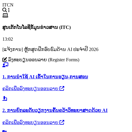
ITCN
ສູນເຕັກໂນໂລຊີຂໍ້ມູນຂ່າວສານ (ITC)
13:02
[ແຈ້ງການ] ຫຼັກສູດຝຶກອົບຮົມດ້ານ AI ປະຈຳປີ 2026
ລົງທະບຽນອອນລາຍ (Register Forms)
1. ການນຳໃຊ້ AI ເຂົ້າໃນການຮຽນ-ການສອນ
ຄລິກເພື່ອລົງທະບຽນອອນລາຍ
2. ການຍົກລະດັບວຽກງານຄົ້ນຄວ້າວິທະຍາສາດດ້ວຍ AI
ຄລິກເພື່ອລົງທະບຽນອອນລາຍ