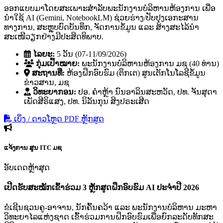
ອອກແບບມາໂດຍສະເພາະສຳລັບພະນັກງານບໍລິຫານຫ້ອງການ ເພື່ອ
ນຳໃຊ້ AI (Gemini, NotebookLM) ຊ່ວຍຮ່າງ/ປັບປຸງເອກະສານ
ທາງການ, ສະຫຼຸບບົດບັນທຶກ, ຈັດການຂໍ້ມູນ ແລະ ສ້າງສະໄລ້ນຳ
ສະເໜີວຽກຢ່າງມີປະສິດທິພາບ.
ໄລຍະ:
5 ວັນ (07-11/09/2026)
ກຸ່ມເປົ້າໝາຍ:
ພະນັກງານບໍລິຫານຫ້ອງການ ມຊ (40 ທ່ານ)
ສະຖານທີ່:
ຫ້ອງຝຶກອົບຮົມ (ຕຶກເຕ) ສູນເຕັກໂນໂລຊີຂໍ້ມູນ
ຂ່າວສານ, ມຊ
ວິທະຍາກອນ:
ປອ. ຄໍາຫຼ້າ ນົນອາລິນສະຫວັດ, ປທ. ຈັນສຸດາ
ເພັດສີຣິແສງ, ປທ. ນິລັນກຸນ ສິງປຣະເສີດ
ເບິ່ງ / ດາວໂຫຼດ PDF ຫຼັກສູດ
ແຈ້ງການ
ສູນ ITC ມຊ
ອັບເດດຫຼ້າສຸດ
ເປີດຮັບສະໝັກເຂົ້າຮ່ວມ 3 ຫຼັກສູດຝຶກອົບຮົມ AI ປະຈຳປີ 2026
ຂໍເຊີນຊວນຄູ-ອາຈານ, ນັກຄົ້ນຄວ້າ ແລະ ພະນັກງານບໍລິຫານ ມະຫາ
ວິທະຍາໄລແຫ່ງຊາດ ເຂົ້າຮ່ວມການຝຶກອົບຮົມເພື່ອຍົກລະດັບທັກສະ