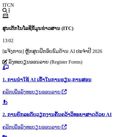
ITCN
ສູນເຕັກໂນໂລຊີຂໍ້ມູນຂ່າວສານ (ITC)
13:02
[ແຈ້ງການ] ຫຼັກສູດຝຶກອົບຮົມດ້ານ AI ປະຈຳປີ 2026
ລົງທະບຽນອອນລາຍ (Register Forms)
1. ການນຳໃຊ້ AI ເຂົ້າໃນການຮຽນ-ການສອນ
ຄລິກເພື່ອລົງທະບຽນອອນລາຍ
2. ການຍົກລະດັບວຽກງານຄົ້ນຄວ້າວິທະຍາສາດດ້ວຍ AI
ຄລິກເພື່ອລົງທະບຽນອອນລາຍ