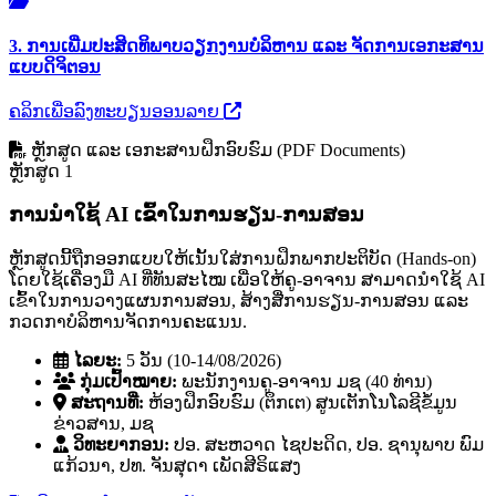
3. ການເພີ່ມປະສິດທິພາບວຽກງານບໍລິຫານ ແລະ ຈັດການເອກະສານ
ແບບດິຈິຕອນ
ຄລິກເພື່ອລົງທະບຽນອອນລາຍ
ຫຼັກສູດ ແລະ ເອກະສານຝຶກອົບຮົມ (PDF Documents)
ຫຼັກສູດ 1
ການນໍາໃຊ້ AI ເຂົ້າໃນການຮຽນ-ການສອນ
ຫຼັກສູດນີ້ຖືກອອກແບບໃຫ້ເນັ້ນໃສ່ການຝຶກພາກປະຕິບັດ (Hands-on)
ໂດຍໃຊ້ເຄື່ອງມື AI ທີ່ທັນສະໄໝ ເພື່ອໃຫ້ຄູ-ອາຈານ ສາມາດນໍາໃຊ້ AI
ເຂົ້າໃນການວາງແຜນການສອນ, ສ້າງສື່ການຮຽນ-ການສອນ ແລະ
ກວດກາບໍລິຫານຈັດການຄະແນນ.
ໄລຍະ:
5 ວັນ (10-14/08/2026)
ກຸ່ມເປົ້າໝາຍ:
ພະນັກງານຄູ-ອາຈານ ມຊ (40 ທ່ານ)
ສະຖານທີ່:
ຫ້ອງຝຶກອົບຮົມ (ຕຶກເຕ) ສູນເຕັກໂນໂລຊີຂໍ້ມູນ
ຂ່າວສານ, ມຊ
ວິທະຍາກອນ:
ປອ. ສະຫວາດ ໄຊປະດິດ, ປອ. ຊານຸພາບ ພົມ
ແກ້ວນາ, ປທ. ຈັນສຸດາ ເພັດສີຣິແສງ