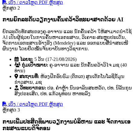
ເບິ່ງ / ດາວໂຫຼດ PDF ຫຼັກສູດ
ຫຼັກສູດ 2
ການຍົກລະດັບວຽກງານຄົ້ນຄວ້າວິທະຍາສາດດ້ວຍ AI
ຍົກລະດັບທັກສະຂອງຄູ-ອາຈານ ແລະ ນັກຄົ້ນຄວ້າ ໃຫ້ສາມາດນໍາໃຊ້
AI ເປັນຜູ້ຊ່ວຍໃນການຄົ້ນຫາເອກະສານ, ວິເຄາະ-ສະຫຼຸບປະເດັນ,
ຈັດການເອກະສານອ້າງອີງ (Mendeley) ແລະ ອອກແບບສື່ນໍາສະເໜີ
ຜົນງານ ໂດຍຢຶດໝັ້ນຈັນຍາບັນທາງວິຊາການ.
ໄລຍະ:
5 ວັນ (17-21/08/2026)
ກຸ່ມເປົ້າໝາຍ:
ຄູ-ອາຈານ ແລະ ນັກຄົ້ນຄວ້າວິໄຈ ມຊ (40
ທ່ານ)
ສະຖານທີ່:
ຫ້ອງຝຶກອົບຮົມ (ຕຶກເຕ) ສູນເຕັກໂນໂລຊີຂໍ້ມູນ
ຂ່າວສານ, ມຊ
ວິທະຍາກອນ:
ປອ. ຄໍາຫຼ້າ ນົນອາລິນສະຫວັດ, ປທ. ນິລັນກຸນ
ສິງປຣະເສີດ, ປທ. ແກ້ວພູທ່ອນ ຫາທະລົງ
ເບິ່ງ / ດາວໂຫຼດ PDF ຫຼັກສູດ
ຫຼັກສູດ 3
ການເພີ່ມປະສິດທິພາບວຽກງານບໍລິຫານ ແລະ ຈັດການເອ
ກະສານແບບດິຈິຕອນ