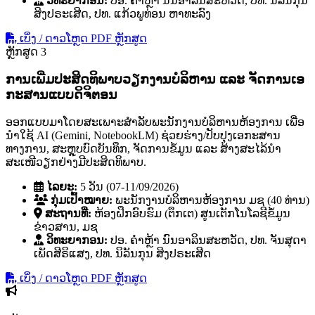
ວິທະຍາກອນ:
ປອ. ຄໍາຫຼ້າ ນົນອາລິນສະຫວັດ, ປທ. ນິລັນກຸນ
ສິງປຣະເສີດ, ປທ. ແກ້ວພູທ່ອນ ຫາທະລົງ
ເບິ່ງ / ດາວໂຫຼດ PDF ຫຼັກສູດ
ຫຼັກສູດ 3
ການເພີ່ມປະສິດທິພາບວຽກງານບໍລິຫານ ແລະ ຈັດການເອ
ກະສານແບບດິຈິຕອນ
ອອກແບບມາໂດຍສະເພາະສຳລັບພະນັກງານບໍລິຫານຫ້ອງການ ເພື່ອ
ນຳໃຊ້ AI (Gemini, NotebookLM) ຊ່ວຍຮ່າງ/ປັບປຸງເອກະສານ
ທາງການ, ສະຫຼຸບບົດບັນທຶກ, ຈັດການຂໍ້ມູນ ແລະ ສ້າງສະໄລ້ນຳ
ສະເໜີວຽກຢ່າງມີປະສິດທິພາບ.
ໄລຍະ:
5 ວັນ (07-11/09/2026)
ກຸ່ມເປົ້າໝາຍ:
ພະນັກງານບໍລິຫານຫ້ອງການ ມຊ (40 ທ່ານ)
ສະຖານທີ່:
ຫ້ອງຝຶກອົບຮົມ (ຕຶກເຕ) ສູນເຕັກໂນໂລຊີຂໍ້ມູນ
ຂ່າວສານ, ມຊ
ວິທະຍາກອນ:
ປອ. ຄໍາຫຼ້າ ນົນອາລິນສະຫວັດ, ປທ. ຈັນສຸດາ
ເພັດສີຣິແສງ, ປທ. ນິລັນກຸນ ສິງປຣະເສີດ
ເບິ່ງ / ດາວໂຫຼດ PDF ຫຼັກສູດ