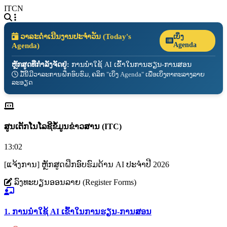
ITCN
ວາລະດຳເນີນງານປະຈຳວັນ (Today's
ເບິ່ງ
Agenda)
Agenda
ຫຼັກສູດທີ່ກຳລັງຈັດຢູ່:
ການນຳໃຊ້ AI ເຂົ້າໃນການຮຽນ-ການສອນ
ມື້ນີ້ມີວາລະການຝຶກອົບຮົມ, ຄລິກ "ເບິ່ງ Agenda" ເພື່ອເບິ່ງຕາຕະລາງລາຍ
ລະອຽດ
ສູນເຕັກໂນໂລຊີຂໍ້ມູນຂ່າວສານ (ITC)
13:02
[ແຈ້ງການ] ຫຼັກສູດຝຶກອົບຮົມດ້ານ AI ປະຈຳປີ 2026
ລົງທະບຽນອອນລາຍ (Register Forms)
1. ການນຳໃຊ້ AI ເຂົ້າໃນການຮຽນ-ການສອນ