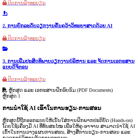
ປິດການລົງທະບຽນ
2. ການຍົກລະດັບວຽກງານຄົ້ນຄວ້າວິທະຍາສາດດ້ວຍ AI
ປິດການລົງທະບຽນ
3. ການເພີ່ມປະສິດທິພາບວຽກງານບໍລິຫານ ແລະ ຈັດການເອກະສານ
ແບບດິຈິຕອນ
ປິດການລົງທະບຽນ
ຫຼັກສູດ ແລະ ເອກະສານຝຶກອົບຮົມ (PDF Documents)
ຫຼັກສູດ 1
ການນໍາໃຊ້ AI ເຂົ້າໃນການຮຽນ-ການສອນ
ຫຼັກສູດນີ້ຖືກອອກແບບໃຫ້ເນັ້ນໃສ່ການຝຶກພາກປະຕິບັດ (Hands-on)
ໂດຍໃຊ້ເຄື່ອງມື AI ທີ່ທັນສະໄໝ ເພື່ອໃຫ້ຄູ-ອາຈານ ສາມາດນໍາໃຊ້ AI
ເຂົ້າໃນການວາງແຜນການສອນ, ສ້າງສື່ການຮຽນ-ການສອນ ແລະ
ກວດກາບໍລິຫານຈັດການຄະແນນ.