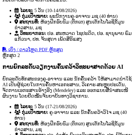
ໄລຍະ:
5 ວັນ (10-14/08/2026)
ກຸ່ມເປົ້າໝາຍ:
ພະນັກງານຄູ-ອາຈານ ມຊ (40 ທ່ານ)
ສະຖານທີ່:
ຫ້ອງຝຶກອົບຮົມ (ຕຶກເຕ) ສູນເຕັກໂນໂລຊີຂໍ້ມູນ
ຂ່າວສານ, ມຊ
ວິທະຍາກອນ:
ປອ. ສະຫວາດ ໄຊປະດິດ, ປອ. ຊານຸພາບ ພົມ
ແກ້ວນາ, ປທ. ຈັນສຸດາ ເພັດສີຣິແສງ
ເບິ່ງ / ດາວໂຫຼດ PDF ຫຼັກສູດ
ຫຼັກສູດ 2
ການຍົກລະດັບວຽກງານຄົ້ນຄວ້າວິທະຍາສາດດ້ວຍ AI
ຍົກລະດັບທັກສະຂອງຄູ-ອາຈານ ແລະ ນັກຄົ້ນຄວ້າ ໃຫ້ສາມາດນໍາໃຊ້
AI ເປັນຜູ້ຊ່ວຍໃນການຄົ້ນຫາເອກະສານ, ວິເຄາະ-ສະຫຼຸບປະເດັນ,
ຈັດການເອກະສານອ້າງອີງ (Mendeley) ແລະ ອອກແບບສື່ນໍາສະເໜີ
ຜົນງານ ໂດຍຢຶດໝັ້ນຈັນຍາບັນທາງວິຊາການ.
ໄລຍະ:
5 ວັນ (17-21/08/2026)
ກຸ່ມເປົ້າໝາຍ:
ຄູ-ອາຈານ ແລະ ນັກຄົ້ນຄວ້າວິໄຈ ມຊ (40
ທ່ານ)
ສະຖານທີ່:
ຫ້ອງຝຶກອົບຮົມ (ຕຶກເຕ) ສູນເຕັກໂນໂລຊີຂໍ້ມູນ
ຂ່າວສານ, ມຊ