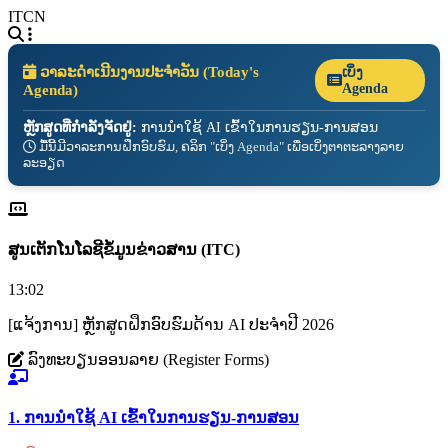
ITCN
ວາລະດຳເນີນງານປະຈຳວັນ (Today's
ເບິ່ງ
Agenda)
Agenda
ຫຼັກສູດທີ່ກຳລັງຈັດຢູ່:
ການນຳໃຊ້ AI ເຂົ້າໃນການຮຽນ-ການສອນ
ມື້ນີ້ມີວາລະການຝຶກອົບຮົມ, ຄລິກ "ເບິ່ງ Agenda" ເພື່ອເບິ່ງຕາຕະລາງລາຍ
ລະອຽດ
ສູນເຕັກໂນໂລຊີຂໍ້ມູນຂ່າວສານ (ITC)
13:02
[ແຈ້ງການ] ຫຼັກສູດຝຶກອົບຮົມດ້ານ AI ປະຈຳປີ 2026
ລົງທະບຽນອອນລາຍ (Register Forms)
1. ການນຳໃຊ້ AI ເຂົ້າໃນການຮຽນ-ການສອນ