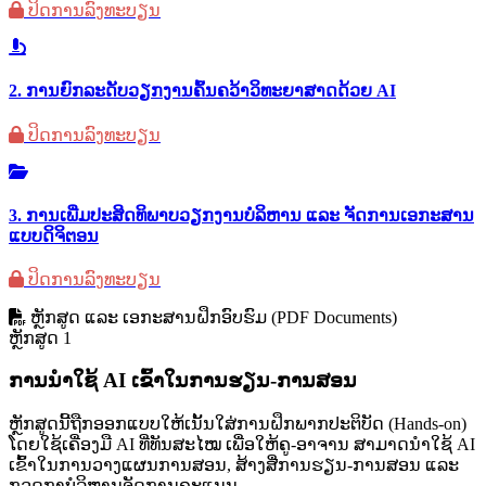
ປິດການລົງທະບຽນ
2. ການຍົກລະດັບວຽກງານຄົ້ນຄວ້າວິທະຍາສາດດ້ວຍ AI
ປິດການລົງທະບຽນ
3. ການເພີ່ມປະສິດທິພາບວຽກງານບໍລິຫານ ແລະ ຈັດການເອກະສານ
ແບບດິຈິຕອນ
ປິດການລົງທະບຽນ
ຫຼັກສູດ ແລະ ເອກະສານຝຶກອົບຮົມ (PDF Documents)
ຫຼັກສູດ 1
ການນໍາໃຊ້ AI ເຂົ້າໃນການຮຽນ-ການສອນ
ຫຼັກສູດນີ້ຖືກອອກແບບໃຫ້ເນັ້ນໃສ່ການຝຶກພາກປະຕິບັດ (Hands-on)
ໂດຍໃຊ້ເຄື່ອງມື AI ທີ່ທັນສະໄໝ ເພື່ອໃຫ້ຄູ-ອາຈານ ສາມາດນໍາໃຊ້ AI
ເຂົ້າໃນການວາງແຜນການສອນ, ສ້າງສື່ການຮຽນ-ການສອນ ແລະ
ກວດກາບໍລິຫານຈັດການຄະແນນ.