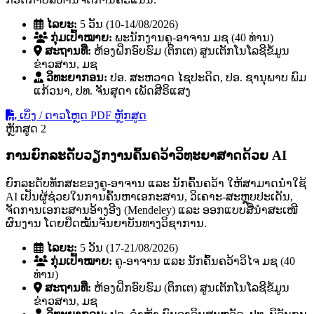
ໄລຍະ:
5 ວັນ (10-14/08/2026)
ກຸ່ມເປົ້າໝາຍ:
ພະນັກງານຄູ-ອາຈານ ມຊ (40 ທ່ານ)
ສະຖານທີ່:
ຫ້ອງຝຶກອົບຮົມ (ຕຶກເຕ) ສູນເຕັກໂນໂລຊີຂໍ້ມູນ
ຂ່າວສານ, ມຊ
ວິທະຍາກອນ:
ປອ. ສະຫວາດ ໄຊປະດິດ, ປອ. ຊານຸພາບ ພົມ
ແກ້ວນາ, ປທ. ຈັນສຸດາ ເພັດສີຣິແສງ
ເບິ່ງ / ດາວໂຫຼດ PDF ຫຼັກສູດ
ຫຼັກສູດ 2
ການຍົກລະດັບວຽກງານຄົ້ນຄວ້າວິທະຍາສາດດ້ວຍ AI
ຍົກລະດັບທັກສະຂອງຄູ-ອາຈານ ແລະ ນັກຄົ້ນຄວ້າ ໃຫ້ສາມາດນໍາໃຊ້
AI ເປັນຜູ້ຊ່ວຍໃນການຄົ້ນຫາເອກະສານ, ວິເຄາະ-ສະຫຼຸບປະເດັນ,
ຈັດການເອກະສານອ້າງອີງ (Mendeley) ແລະ ອອກແບບສື່ນໍາສະເໜີ
ຜົນງານ ໂດຍຢຶດໝັ້ນຈັນຍາບັນທາງວິຊາການ.
ໄລຍະ:
5 ວັນ (17-21/08/2026)
ກຸ່ມເປົ້າໝາຍ:
ຄູ-ອາຈານ ແລະ ນັກຄົ້ນຄວ້າວິໄຈ ມຊ (40
ທ່ານ)
ສະຖານທີ່:
ຫ້ອງຝຶກອົບຮົມ (ຕຶກເຕ) ສູນເຕັກໂນໂລຊີຂໍ້ມູນ
ຂ່າວສານ, ມຊ