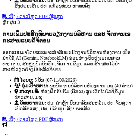
ວິທະຍາກອນ:
ປອ. ຄໍາຫຼ້າ ນົນອາລິນສະຫວັດ, ປທ. ນິລັນກຸນ
ສິງປຣະເສີດ, ປທ. ແກ້ວພູທ່ອນ ຫາທະລົງ
ເບິ່ງ / ດາວໂຫຼດ PDF ຫຼັກສູດ
ຫຼັກສູດ 3
ການເພີ່ມປະສິດທິພາບວຽກງານບໍລິຫານ ແລະ ຈັດການເອ
ກະສານແບບດິຈິຕອນ
ອອກແບບມາໂດຍສະເພາະສຳລັບພະນັກງານບໍລິຫານຫ້ອງການ ເພື່ອ
ນຳໃຊ້ AI (Gemini, NotebookLM) ຊ່ວຍຮ່າງ/ປັບປຸງເອກະສານ
ທາງການ, ສະຫຼຸບບົດບັນທຶກ, ຈັດການຂໍ້ມູນ ແລະ ສ້າງສະໄລ້ນຳ
ສະເໜີວຽກຢ່າງມີປະສິດທິພາບ.
ໄລຍະ:
5 ວັນ (07-11/09/2026)
ກຸ່ມເປົ້າໝາຍ:
ພະນັກງານບໍລິຫານຫ້ອງການ ມຊ (40 ທ່ານ)
ສະຖານທີ່:
ຫ້ອງຝຶກອົບຮົມ (ຕຶກເຕ) ສູນເຕັກໂນໂລຊີຂໍ້ມູນ
ຂ່າວສານ, ມຊ
ວິທະຍາກອນ:
ປອ. ຄໍາຫຼ້າ ນົນອາລິນສະຫວັດ, ປທ. ຈັນສຸດາ
ເພັດສີຣິແສງ, ປທ. ນິລັນກຸນ ສິງປຣະເສີດ
ເບິ່ງ / ດາວໂຫຼດ PDF ຫຼັກສູດ