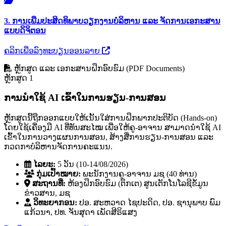
3. ການເພີ່ມປະສິດທິພາບວຽກງານບໍລິຫານ ແລະ ຈັດການເອກະສານ
ແບບດິຈິຕອນ
ຄລິກເພື່ອລົງທະບຽນອອນລາຍ
ຫຼັກສູດ ແລະ ເອກະສານຝຶກອົບຮົມ (PDF Documents)
ຫຼັກສູດ 1
ການນໍາໃຊ້ AI ເຂົ້າໃນການຮຽນ-ການສອນ
ຫຼັກສູດນີ້ຖືກອອກແບບໃຫ້ເນັ້ນໃສ່ການຝຶກພາກປະຕິບັດ (Hands-on)
ໂດຍໃຊ້ເຄື່ອງມື AI ທີ່ທັນສະໄໝ ເພື່ອໃຫ້ຄູ-ອາຈານ ສາມາດນໍາໃຊ້ AI
ເຂົ້າໃນການວາງແຜນການສອນ, ສ້າງສື່ການຮຽນ-ການສອນ ແລະ
ກວດກາບໍລິຫານຈັດການຄະແນນ.
ໄລຍະ:
5 ວັນ (10-14/08/2026)
ກຸ່ມເປົ້າໝາຍ:
ພະນັກງານຄູ-ອາຈານ ມຊ (40 ທ່ານ)
ສະຖານທີ່:
ຫ້ອງຝຶກອົບຮົມ (ຕຶກເຕ) ສູນເຕັກໂນໂລຊີຂໍ້ມູນ
ຂ່າວສານ, ມຊ
ວິທະຍາກອນ:
ປອ. ສະຫວາດ ໄຊປະດິດ, ປອ. ຊານຸພາບ ພົມ
ແກ້ວນາ, ປທ. ຈັນສຸດາ ເພັດສີຣິແສງ