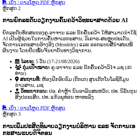
ເບິ່ງ / ດາວໂຫຼດ PDF ຫຼັກສູດ
ຫຼັກສູດ 2
ການຍົກລະດັບວຽກງານຄົ້ນຄວ້າວິທະຍາສາດດ້ວຍ AI
ຍົກລະດັບທັກສະຂອງຄູ-ອາຈານ ແລະ ນັກຄົ້ນຄວ້າ ໃຫ້ສາມາດນໍາໃຊ້
AI ເປັນຜູ້ຊ່ວຍໃນການຄົ້ນຫາເອກະສານ, ວິເຄາະ-ສະຫຼຸບປະເດັນ,
ຈັດການເອກະສານອ້າງອີງ (Mendeley) ແລະ ອອກແບບສື່ນໍາສະເໜີ
ຜົນງານ ໂດຍຢຶດໝັ້ນຈັນຍາບັນທາງວິຊາການ.
ໄລຍະ:
5 ວັນ (17-21/08/2026)
ກຸ່ມເປົ້າໝາຍ:
ຄູ-ອາຈານ ແລະ ນັກຄົ້ນຄວ້າວິໄຈ ມຊ (40
ທ່ານ)
ສະຖານທີ່:
ຫ້ອງຝຶກອົບຮົມ (ຕຶກເຕ) ສູນເຕັກໂນໂລຊີຂໍ້ມູນ
ຂ່າວສານ, ມຊ
ວິທະຍາກອນ:
ປອ. ຄໍາຫຼ້າ ນົນອາລິນສະຫວັດ, ປທ. ນິລັນກຸນ
ສິງປຣະເສີດ, ປທ. ແກ້ວພູທ່ອນ ຫາທະລົງ
ເບິ່ງ / ດາວໂຫຼດ PDF ຫຼັກສູດ
ຫຼັກສູດ 3
ການເພີ່ມປະສິດທິພາບວຽກງານບໍລິຫານ ແລະ ຈັດການເອ
ກະສານແບບດິຈິຕອນ