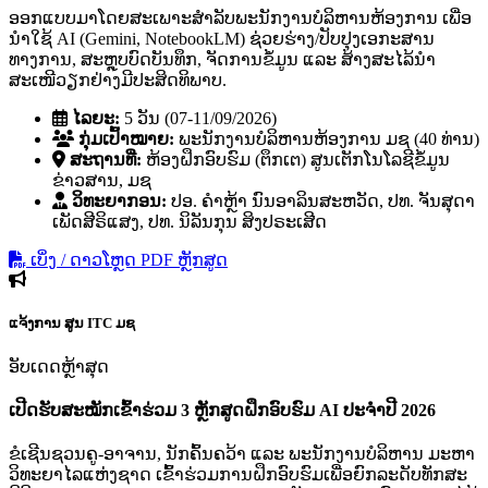
ອອກແບບມາໂດຍສະເພາະສຳລັບພະນັກງານບໍລິຫານຫ້ອງການ ເພື່ອ
ນຳໃຊ້ AI (Gemini, NotebookLM) ຊ່ວຍຮ່າງ/ປັບປຸງເອກະສານ
ທາງການ, ສະຫຼຸບບົດບັນທຶກ, ຈັດການຂໍ້ມູນ ແລະ ສ້າງສະໄລ້ນຳ
ສະເໜີວຽກຢ່າງມີປະສິດທິພາບ.
ໄລຍະ:
5 ວັນ (07-11/09/2026)
ກຸ່ມເປົ້າໝາຍ:
ພະນັກງານບໍລິຫານຫ້ອງການ ມຊ (40 ທ່ານ)
ສະຖານທີ່:
ຫ້ອງຝຶກອົບຮົມ (ຕຶກເຕ) ສູນເຕັກໂນໂລຊີຂໍ້ມູນ
ຂ່າວສານ, ມຊ
ວິທະຍາກອນ:
ປອ. ຄໍາຫຼ້າ ນົນອາລິນສະຫວັດ, ປທ. ຈັນສຸດາ
ເພັດສີຣິແສງ, ປທ. ນິລັນກຸນ ສິງປຣະເສີດ
ເບິ່ງ / ດາວໂຫຼດ PDF ຫຼັກສູດ
ແຈ້ງການ
ສູນ ITC ມຊ
ອັບເດດຫຼ້າສຸດ
ເປີດຮັບສະໝັກເຂົ້າຮ່ວມ 3 ຫຼັກສູດຝຶກອົບຮົມ AI ປະຈຳປີ 2026
ຂໍເຊີນຊວນຄູ-ອາຈານ, ນັກຄົ້ນຄວ້າ ແລະ ພະນັກງານບໍລິຫານ ມະຫາ
ວິທະຍາໄລແຫ່ງຊາດ ເຂົ້າຮ່ວມການຝຶກອົບຮົມເພື່ອຍົກລະດັບທັກສະ