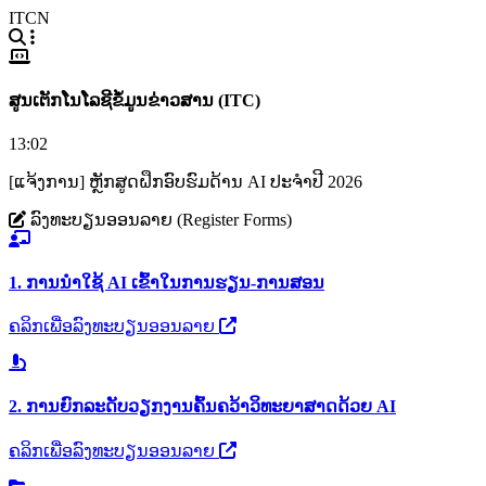
ITCN
ສູນເຕັກໂນໂລຊີຂໍ້ມູນຂ່າວສານ (ITC)
13:02
[ແຈ້ງການ] ຫຼັກສູດຝຶກອົບຮົມດ້ານ AI ປະຈຳປີ 2026
ລົງທະບຽນອອນລາຍ (Register Forms)
1. ການນຳໃຊ້ AI ເຂົ້າໃນການຮຽນ-ການສອນ
ຄລິກເພື່ອລົງທະບຽນອອນລາຍ
2. ການຍົກລະດັບວຽກງານຄົ້ນຄວ້າວິທະຍາສາດດ້ວຍ AI
ຄລິກເພື່ອລົງທະບຽນອອນລາຍ