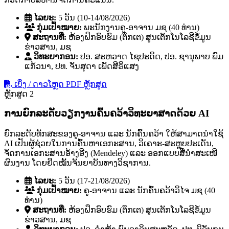
ໄລຍະ:
5 ວັນ (10-14/08/2026)
ກຸ່ມເປົ້າໝາຍ:
ພະນັກງານຄູ-ອາຈານ ມຊ (40 ທ່ານ)
ສະຖານທີ່:
ຫ້ອງຝຶກອົບຮົມ (ຕຶກເຕ) ສູນເຕັກໂນໂລຊີຂໍ້ມູນ
ຂ່າວສານ, ມຊ
ວິທະຍາກອນ:
ປອ. ສະຫວາດ ໄຊປະດິດ, ປອ. ຊານຸພາບ ພົມ
ແກ້ວນາ, ປທ. ຈັນສຸດາ ເພັດສີຣິແສງ
ເບິ່ງ / ດາວໂຫຼດ PDF ຫຼັກສູດ
ຫຼັກສູດ 2
ການຍົກລະດັບວຽກງານຄົ້ນຄວ້າວິທະຍາສາດດ້ວຍ AI
ຍົກລະດັບທັກສະຂອງຄູ-ອາຈານ ແລະ ນັກຄົ້ນຄວ້າ ໃຫ້ສາມາດນໍາໃຊ້
AI ເປັນຜູ້ຊ່ວຍໃນການຄົ້ນຫາເອກະສານ, ວິເຄາະ-ສະຫຼຸບປະເດັນ,
ຈັດການເອກະສານອ້າງອີງ (Mendeley) ແລະ ອອກແບບສື່ນໍາສະເໜີ
ຜົນງານ ໂດຍຢຶດໝັ້ນຈັນຍາບັນທາງວິຊາການ.
ໄລຍະ:
5 ວັນ (17-21/08/2026)
ກຸ່ມເປົ້າໝາຍ:
ຄູ-ອາຈານ ແລະ ນັກຄົ້ນຄວ້າວິໄຈ ມຊ (40
ທ່ານ)
ສະຖານທີ່:
ຫ້ອງຝຶກອົບຮົມ (ຕຶກເຕ) ສູນເຕັກໂນໂລຊີຂໍ້ມູນ
ຂ່າວສານ, ມຊ