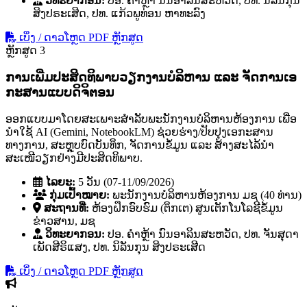
ວິທະຍາກອນ:
ປອ. ຄໍາຫຼ້າ ນົນອາລິນສະຫວັດ, ປທ. ນິລັນກຸນ
ສິງປຣະເສີດ, ປທ. ແກ້ວພູທ່ອນ ຫາທະລົງ
ເບິ່ງ / ດາວໂຫຼດ PDF ຫຼັກສູດ
ຫຼັກສູດ 3
ການເພີ່ມປະສິດທິພາບວຽກງານບໍລິຫານ ແລະ ຈັດການເອ
ກະສານແບບດິຈິຕອນ
ອອກແບບມາໂດຍສະເພາະສຳລັບພະນັກງານບໍລິຫານຫ້ອງການ ເພື່ອ
ນຳໃຊ້ AI (Gemini, NotebookLM) ຊ່ວຍຮ່າງ/ປັບປຸງເອກະສານ
ທາງການ, ສະຫຼຸບບົດບັນທຶກ, ຈັດການຂໍ້ມູນ ແລະ ສ້າງສະໄລ້ນຳ
ສະເໜີວຽກຢ່າງມີປະສິດທິພາບ.
ໄລຍະ:
5 ວັນ (07-11/09/2026)
ກຸ່ມເປົ້າໝາຍ:
ພະນັກງານບໍລິຫານຫ້ອງການ ມຊ (40 ທ່ານ)
ສະຖານທີ່:
ຫ້ອງຝຶກອົບຮົມ (ຕຶກເຕ) ສູນເຕັກໂນໂລຊີຂໍ້ມູນ
ຂ່າວສານ, ມຊ
ວິທະຍາກອນ:
ປອ. ຄໍາຫຼ້າ ນົນອາລິນສະຫວັດ, ປທ. ຈັນສຸດາ
ເພັດສີຣິແສງ, ປທ. ນິລັນກຸນ ສິງປຣະເສີດ
ເບິ່ງ / ດາວໂຫຼດ PDF ຫຼັກສູດ