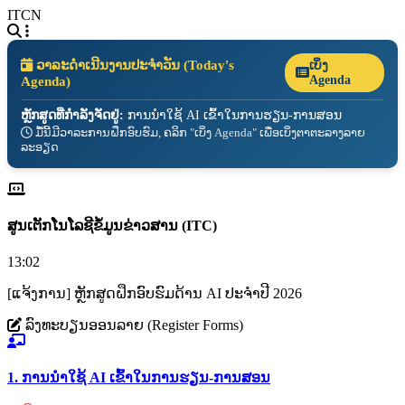
ITCN
ວາລະດຳເນີນງານປະຈຳວັນ (Today's
ເບິ່ງ
Agenda)
Agenda
ຫຼັກສູດທີ່ກຳລັງຈັດຢູ່:
ການນຳໃຊ້ AI ເຂົ້າໃນການຮຽນ-ການສອນ
ມື້ນີ້ມີວາລະການຝຶກອົບຮົມ, ຄລິກ "ເບິ່ງ Agenda" ເພື່ອເບິ່ງຕາຕະລາງລາຍ
ລະອຽດ
ສູນເຕັກໂນໂລຊີຂໍ້ມູນຂ່າວສານ (ITC)
13:02
[ແຈ້ງການ] ຫຼັກສູດຝຶກອົບຮົມດ້ານ AI ປະຈຳປີ 2026
ລົງທະບຽນອອນລາຍ (Register Forms)
1. ການນຳໃຊ້ AI ເຂົ້າໃນການຮຽນ-ການສອນ