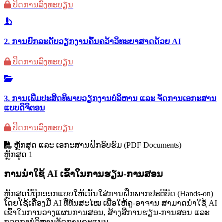
ປິດການລົງທະບຽນ
2. ການຍົກລະດັບວຽກງານຄົ້ນຄວ້າວິທະຍາສາດດ້ວຍ AI
ປິດການລົງທະບຽນ
3. ການເພີ່ມປະສິດທິພາບວຽກງານບໍລິຫານ ແລະ ຈັດການເອກະສານ
ແບບດິຈິຕອນ
ປິດການລົງທະບຽນ
ຫຼັກສູດ ແລະ ເອກະສານຝຶກອົບຮົມ (PDF Documents)
ຫຼັກສູດ 1
ການນໍາໃຊ້ AI ເຂົ້າໃນການຮຽນ-ການສອນ
ຫຼັກສູດນີ້ຖືກອອກແບບໃຫ້ເນັ້ນໃສ່ການຝຶກພາກປະຕິບັດ (Hands-on)
ໂດຍໃຊ້ເຄື່ອງມື AI ທີ່ທັນສະໄໝ ເພື່ອໃຫ້ຄູ-ອາຈານ ສາມາດນໍາໃຊ້ AI
ເຂົ້າໃນການວາງແຜນການສອນ, ສ້າງສື່ການຮຽນ-ການສອນ ແລະ
ກວດກາບໍລິຫານຈັດການຄະແນນ.