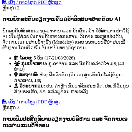
ເບິ່ງ / ດາວໂຫຼດ PDF ຫຼັກສູດ
ຫຼັກສູດ 2
ການຍົກລະດັບວຽກງານຄົ້ນຄວ້າວິທະຍາສາດດ້ວຍ AI
ຍົກລະດັບທັກສະຂອງຄູ-ອາຈານ ແລະ ນັກຄົ້ນຄວ້າ ໃຫ້ສາມາດນໍາໃຊ້
AI ເປັນຜູ້ຊ່ວຍໃນການຄົ້ນຫາເອກະສານ, ວິເຄາະ-ສະຫຼຸບປະເດັນ,
ຈັດການເອກະສານອ້າງອີງ (Mendeley) ແລະ ອອກແບບສື່ນໍາສະເໜີ
ຜົນງານ ໂດຍຢຶດໝັ້ນຈັນຍາບັນທາງວິຊາການ.
ໄລຍະ:
5 ວັນ (17-21/08/2026)
ກຸ່ມເປົ້າໝາຍ:
ຄູ-ອາຈານ ແລະ ນັກຄົ້ນຄວ້າວິໄຈ ມຊ (40
ທ່ານ)
ສະຖານທີ່:
ຫ້ອງຝຶກອົບຮົມ (ຕຶກເຕ) ສູນເຕັກໂນໂລຊີຂໍ້ມູນ
ຂ່າວສານ, ມຊ
ວິທະຍາກອນ:
ປອ. ຄໍາຫຼ້າ ນົນອາລິນສະຫວັດ, ປທ. ນິລັນກຸນ
ສິງປຣະເສີດ, ປທ. ແກ້ວພູທ່ອນ ຫາທະລົງ
ເບິ່ງ / ດາວໂຫຼດ PDF ຫຼັກສູດ
ຫຼັກສູດ 3
ການເພີ່ມປະສິດທິພາບວຽກງານບໍລິຫານ ແລະ ຈັດການເອ
ກະສານແບບດິຈິຕອນ