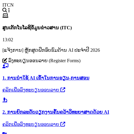
ITCN
ສູນເຕັກໂນໂລຊີຂໍ້ມູນຂ່າວສານ (ITC)
13:02
[ແຈ້ງການ] ຫຼັກສູດຝຶກອົບຮົມດ້ານ AI ປະຈຳປີ 2026
ລົງທະບຽນອອນລາຍ (Register Forms)
1. ການນຳໃຊ້ AI ເຂົ້າໃນການຮຽນ-ການສອນ
ຄລິກເພື່ອລົງທະບຽນອອນລາຍ
2. ການຍົກລະດັບວຽກງານຄົ້ນຄວ້າວິທະຍາສາດດ້ວຍ AI
ຄລິກເພື່ອລົງທະບຽນອອນລາຍ