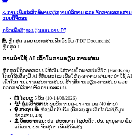
3. ການເພີ່ມປະສິດທິພາບວຽກງານບໍລິຫານ ແລະ ຈັດການເອກະສານ
ແບບດິຈິຕອນ
ຄລິກເພື່ອລົງທະບຽນອອນລາຍ
ຫຼັກສູດ ແລະ ເອກະສານຝຶກອົບຮົມ (PDF Documents)
ຫຼັກສູດ 1
ການນໍາໃຊ້ AI ເຂົ້າໃນການຮຽນ-ການສອນ
ຫຼັກສູດນີ້ຖືກອອກແບບໃຫ້ເນັ້ນໃສ່ການຝຶກພາກປະຕິບັດ (Hands-on)
ໂດຍໃຊ້ເຄື່ອງມື AI ທີ່ທັນສະໄໝ ເພື່ອໃຫ້ຄູ-ອາຈານ ສາມາດນໍາໃຊ້ AI
ເຂົ້າໃນການວາງແຜນການສອນ, ສ້າງສື່ການຮຽນ-ການສອນ ແລະ
ກວດກາບໍລິຫານຈັດການຄະແນນ.
ໄລຍະ:
5 ວັນ (10-14/08/2026)
ກຸ່ມເປົ້າໝາຍ:
ພະນັກງານຄູ-ອາຈານ ມຊ (40 ທ່ານ)
ສະຖານທີ່:
ຫ້ອງຝຶກອົບຮົມ (ຕຶກເຕ) ສູນເຕັກໂນໂລຊີຂໍ້ມູນ
ຂ່າວສານ, ມຊ
ວິທະຍາກອນ:
ປອ. ສະຫວາດ ໄຊປະດິດ, ປອ. ຊານຸພາບ ພົມ
ແກ້ວນາ, ປທ. ຈັນສຸດາ ເພັດສີຣິແສງ