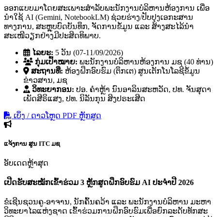
ອອກແບບມາໂດຍສະເພາະສຳລັບພະນັກງານບໍລິຫານຫ້ອງການ ເພື່ອ
ນຳໃຊ້ AI (Gemini, NotebookLM) ຊ່ວຍຮ່າງ/ປັບປຸງເອກະສານ
ທາງການ, ສະຫຼຸບບົດບັນທຶກ, ຈັດການຂໍ້ມູນ ແລະ ສ້າງສະໄລ້ນຳ
ສະເໜີວຽກຢ່າງມີປະສິດທິພາບ.
ໄລຍະ:
5 ວັນ (07-11/09/2026)
ກຸ່ມເປົ້າໝາຍ:
ພະນັກງານບໍລິຫານຫ້ອງການ ມຊ (40 ທ່ານ)
ສະຖານທີ່:
ຫ້ອງຝຶກອົບຮົມ (ຕຶກເຕ) ສູນເຕັກໂນໂລຊີຂໍ້ມູນ
ຂ່າວສານ, ມຊ
ວິທະຍາກອນ:
ປອ. ຄໍາຫຼ້າ ນົນອາລິນສະຫວັດ, ປທ. ຈັນສຸດາ
ເພັດສີຣິແສງ, ປທ. ນິລັນກຸນ ສິງປຣະເສີດ
ເບິ່ງ / ດາວໂຫຼດ PDF ຫຼັກສູດ
ແຈ້ງການ
ສູນ ITC ມຊ
ອັບເດດຫຼ້າສຸດ
ເປີດຮັບສະໝັກເຂົ້າຮ່ວມ 3 ຫຼັກສູດຝຶກອົບຮົມ AI ປະຈຳປີ 2026
ຂໍເຊີນຊວນຄູ-ອາຈານ, ນັກຄົ້ນຄວ້າ ແລະ ພະນັກງານບໍລິຫານ ມະຫາ
ວິທະຍາໄລແຫ່ງຊາດ ເຂົ້າຮ່ວມການຝຶກອົບຮົມເພື່ອຍົກລະດັບທັກສະ